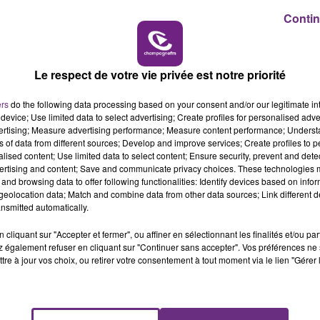
ims
Contin
16h00 - 20h00
LE WEEK-END CHAMPAGNE FM
Le respect de votre vie privée est notre priorité
ers
do the following data processing based on your consent and/or our legitimate int
device; Use limited data to select advertising; Create profiles for personalised adver
vertising; Measure advertising performance; Measure content performance; Unders
ns of data from different sources; Develop and improve services; Create profiles to 
alised content; Use limited data to select content; Ensure security, prevent and detect
ertising and content; Save and communicate privacy choices. These technologies
and browsing data to offer following functionalities: Identify devices based on infor
eolocation data; Match and combine data from other data sources; Link different de
LE MAGASIN JOUÉCLUB DE REIMS FERME
nsmitted automatically.
SES PORTES
cliquant sur "Accepter et fermer", ou affiner en sélectionnant les finalités et/ou pa
C'était l'une des institutions du centre-ville
 également refuser en cliquant sur "Continuer sans accepter". Vos préférences ne 
rémois. Le magasin JouéClub est contraint de
tre à jour vos choix, ou retirer votre consentement à tout moment via le lien "Gérer 
fermer ses portes.