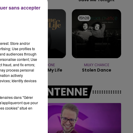
uer sans accepter
7h00 - 11h00
BEST OF
15h32
15h32
15h28
15h28
erest: Store and/or
tising; Use profiles to
tand audiences through
personalise content; Use
 fraud, and fix errors;
BENSON BOONE
MILKY CHANCE
The Time Of My Life
Stolen Dance
 may process personal
mation actively
vices; Identify devices
A L'ANTENNE
rtenaires dans "Gérer
s'appliqueront que pour
les cookies" situé en