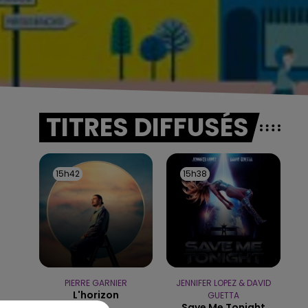
TITRES DIFFUSÉS
15h42
15h42
15h38
15h38
PIERRE GARNIER
JENNIFER LOPEZ & DAVID
L'horizon
GUETTA
Save Me Tonight