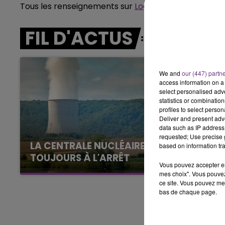
Tous les renseignements sur
Logement étudiant Re
11h00 - 16h00
LE WEEK-END CHAMPAGNE FM
FIL D'ACTUS
We and
our (447) partn
access information on a 
select personalised ad
statistics or combinatio
profiles to select person
Deliver and present adv
data such as IP address 
requested; Use precise g
LA CENTRALE NUCLÉAIRE DE CHOOZ
based on information tra
TOUJOURS À L'ARRÊT
Vous pouvez accepter en 
Cela fait déjà une semaine que la centrale
mes choix". Vous pouvez
nucléaire ardennaise est à l'arrêt. Une situation
ce site. Vous pouvez met
bas de chaque page.
justifiée par la sécheresse intense qui est
toujours présente.