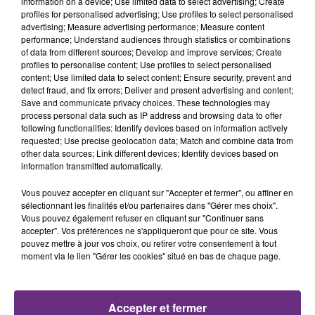
information on a device; Use limited data to select advertising; Create
6h57
6h57
6h55
6h55
profiles for personalised advertising; Use profiles to select personalised
advertising; Measure advertising performance; Measure content
performance; Understand audiences through statistics or combinations
of data from different sources; Develop and improve services; Create
profiles to personalise content; Use profiles to select personalised
content; Use limited data to select content; Ensure security, prevent and
detect fraud, and fix errors; Deliver and present advertising and content;
Save and communicate privacy choices. These technologies may
process personal data such as IP address and browsing data to offer
following functionalities: Identify devices based on information actively
requested; Use precise geolocation data; Match and combine data from
other data sources; Link different devices; Identify devices based on
HOZIER
DJ GOJA & JASON DERULO &
information transmitted automatically.
Take Me To Church
MELODY
Mi Chico
Vous pouvez accepter en cliquant sur "Accepter et fermer", ou affiner en
sélectionnant les finalités et/ou partenaires dans "Gérer mes choix".
6h52
6h52
6h46
6h46
Vous pouvez également refuser en cliquant sur "Continuer sans
accepter". Vos préférences ne s'appliqueront que pour ce site. Vous
pouvez mettre à jour vos choix, ou retirer votre consentement à tout
moment via le lien "Gérer les cookies" situé en bas de chaque page.
Accepter et fermer