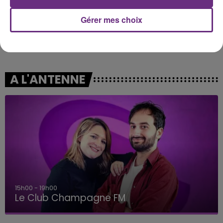
Gérer mes choix
DISIZ & THEODORA
ARIANA GRANDE
Melodrama
Hate That I Made You Love
Me
A L'ANTENNE
15h00 - 19h00
Le Club Champagne FM