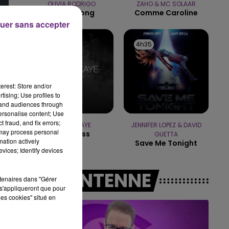
OLIVIA RODRIGO
ZAHO & MC SOLAAR
Stupid Song
Comme Caroline
10h00 - 14h00
uer sans accepter
LE TICKET DE CAISSE
4h39
4h39
4h35
4h35
erest: Store and/or
tising; Use profiles to
tand audiences through
personalise content; Use
 fraud, and fix errors;
MARINA KAYE
JENNIFER LOPEZ & DAVID
 may process personal
Homeless
GUETTA
mation actively
Save Me Tonight
vices; Identify devices
A L'ANTENNE
rtenaires dans "Gérer
s'appliqueront que pour
les cookies" situé en