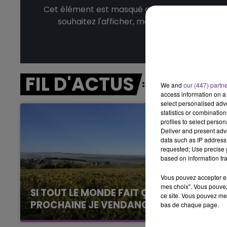
5h00 - 6h00
Cet élément est masqué compte-tenu du refus
LE BEST OF DE LA FAMILLE
souhaitez l'afficher, merci de nous donner
CHAMPAGNE FM
Affic
FIL D'ACTUS
We and
our (447) partn
access information on a 
select personalised ad
statistics or combinatio
profiles to select person
Deliver and present adv
data such as IP address 
requested; Use precise g
based on information tra
Vous pouvez accepter en 
mes choix". Vous pouvez
SI TOUT LE MONDE FAIT ÇA, MOI L'ANNÉE
ce site. Vous pouvez met
PROCHAINE JE VENDANGE EN...
bas de chaque page.
La vendange en Champagne a débuté ce jeudi