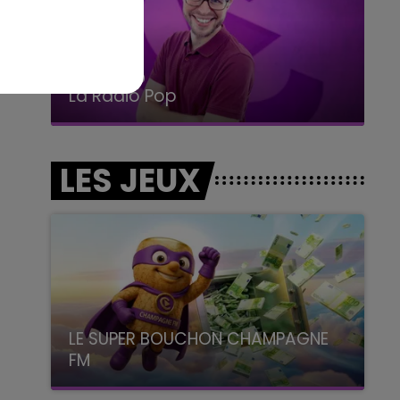
14h00 - 15h00
La Radio Pop
LES JEUX
LE SUPER BOUCHON CHAMPAGNE
FM
avec La Famille Champagne FM, à 8H10