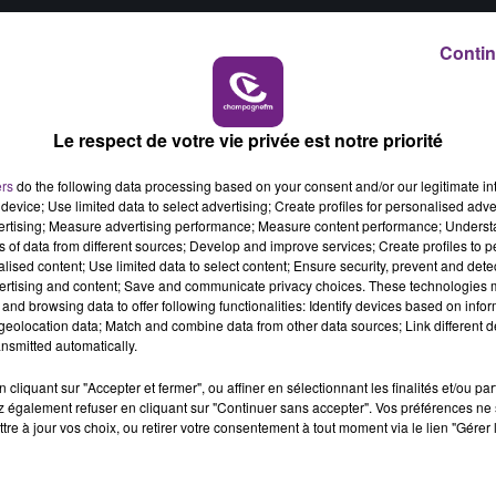
 du dépôt de cookies que vous avez exprimé. Si vous
6h00 - 10h00
 votre accord en cliquant sur le bouton ci-dessous.
Contin
LA FAMILLE
her l'élément
Le respect de votre vie privée est notre priorité
ers
do the following data processing based on your consent and/or our legitimate int
device; Use limited data to select advertising; Create profiles for personalised adver
vertising; Measure advertising performance; Measure content performance; Unders
ns of data from different sources; Develop and improve services; Create profiles to 
alised content; Use limited data to select content; Ensure security, prevent and detect
ertising and content; Save and communicate privacy choices. These technologies
and browsing data to offer following functionalities: Identify devices based on infor
eolocation data; Match and combine data from other data sources; Link different de
nsmitted automatically.
cliquant sur "Accepter et fermer", ou affiner en sélectionnant les finalités et/ou pa
 également refuser en cliquant sur "Continuer sans accepter". Vos préférences ne 
L'INSPECTION DU TRAVAIL RAPPELLE À
tre à jour vos choix, ou retirer votre consentement à tout moment via le lien "Gérer 
L'ORDRE SUR LES CONDITIONS DE...
Alors que les dates de début des vendange