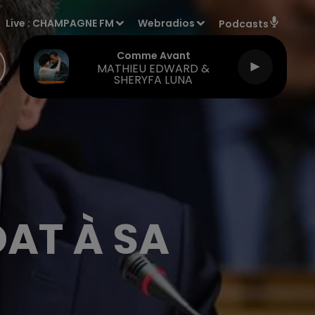
Live :
CHAMPAGNE FM
Webradios
Podcasts
Comme Avant
MATHIEU EDWARD &
SHERYFA LUNA
AT À SA