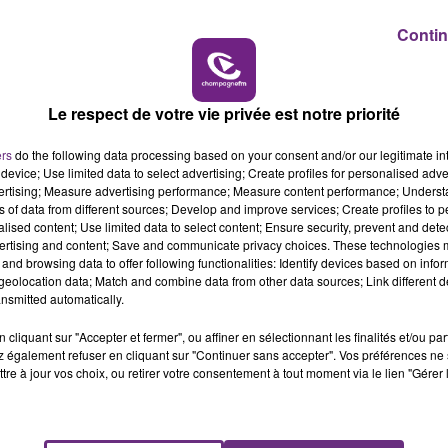
té et de santé et le développement durable.
Contin
19h15 - 20h00
ne dans chacun des départements.
M
LA RADIO POP
Le respect de votre vie privée est notre priorité
ers
do the following data processing based on your consent and/or our legitimate int
device; Use limited data to select advertising; Create profiles for personalised adver
vertising; Measure advertising performance; Measure content performance; Unders
ns of data from different sources; Develop and improve services; Create profiles to 
alised content; Use limited data to select content; Ensure security, prevent and detect
ertising and content; Save and communicate privacy choices. These technologies
and browsing data to offer following functionalities: Identify devices based on infor
eolocation data; Match and combine data from other data sources; Link different de
nsmitted automatically.
LE MAGASIN JOUÉCLUB DE REIMS FERME
cliquant sur "Accepter et fermer", ou affiner en sélectionnant les finalités et/ou pa
SES PORTES
 également refuser en cliquant sur "Continuer sans accepter". Vos préférences ne 
tre à jour vos choix, ou retirer votre consentement à tout moment via le lien "Gérer 
C'était l'une des institutions du centre-ville
rémois. Le magasin JouéClub est contraint de
fermer ses portes.