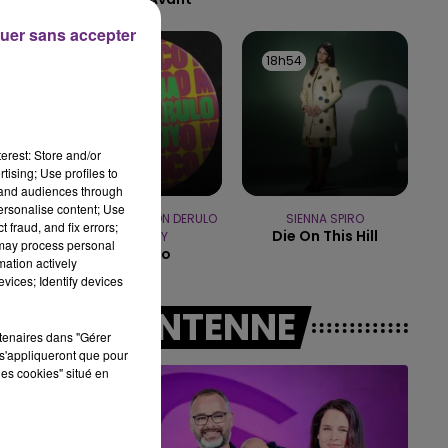
5h00 - 6h00
LE BEST OF DE LA FAMILLE
uer sans accepter
CHAMPAGNE FM
18h58
18h58
18h54
18h54
erest: Store and/or
tising; Use profiles to
tand audiences through
personalise content; Use
DJ GOJA & JASON DERULO
SIENNA SPIRO
 fraud, and fix errors;
Die On This Hill
& MELODY
 may process personal
Mi Chico
mation actively
vices; Identify devices
A L'ANTENNE
rtenaires dans "Gérer
s'appliqueront que pour
les cookies" situé en