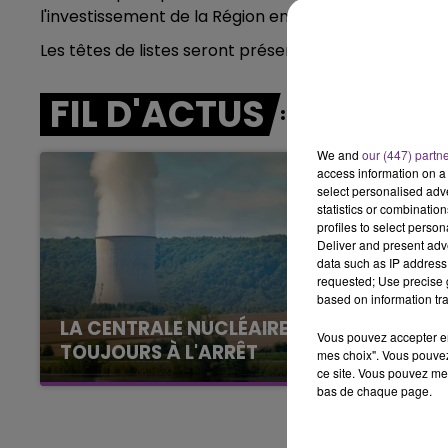
l'investissement de la Région en matières de sécuri
19h00 - 19h15
Les têtes de listes seront présentées cette semai
LA POP MACHINE - CHAMPAGNE F
FIL D'ACTUS
We and
our (447) partn
access information on a 
select personalised ad
statistics or combinatio
profiles to select person
Deliver and present adv
data such as IP address 
requested; Use precise g
based on information tra
LA CENTRALE NUCLÉAIRE DE CHOOZ
Vous pouvez accepter en 
TOUJOURS À L'ARRÊT
mes choix". Vous pouvez
ce site. Vous pouvez met
Cela fait déjà une semaine que la centrale
bas de chaque page.
nucléaire ardennaise est à l'arrêt. Une situation
justifiée par la sécheresse intense qui est