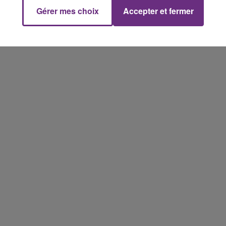
Gérer mes choix
Accepter et fermer
5h00 - 6h00
LE BEST OF DE LA FAMILLE
CHAMPAGNE FM