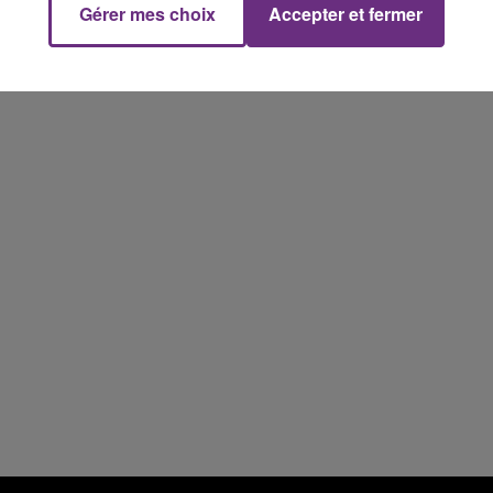
Gérer mes choix
Accepter et fermer
10h00 - 14h00
LE TICKET DE CAISSE