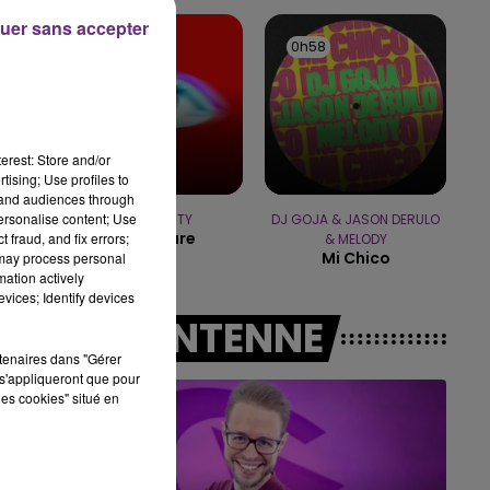
10h00 - 14h00
uer sans accepter
LE TICKET DE CAISSE
1h00
1h00
0h58
0h58
erest: Store and/or
tising; Use profiles to
tand audiences through
personalise content; Use
TEMPER CITY
DJ GOJA & JASON DERULO
Self Aware
 fraud, and fix errors;
& MELODY
Mi Chico
 may process personal
mation actively
vices; Identify devices
A L'ANTENNE
rtenaires dans "Gérer
s'appliqueront que pour
les cookies" situé en