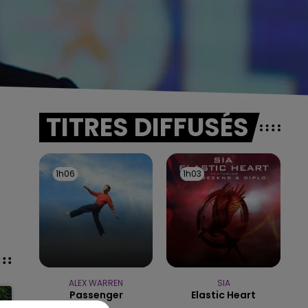
TITRES DIFFUSÉS
1h06
1h06
1h03
1h03
ALEX WARREN
SIA
Passenger
Elastic Heart