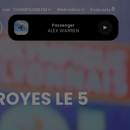
Live :
CHAMPAGNE FM
Webradios
Podcasts
Passenger
ALEX WARREN
OYES LE 5