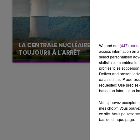
LE BEST OF DE LA FAMILLE
CHAMPAGNE FM
LA CENTRALE NUCLÉAIRE DE CHOOZ
We and
our (447) partn
access information on a 
TOUJOURS À L'ARRÊT
select personalised ad
Cela fait déjà une semaine que la centrale
statistics or combinatio
nucléaire ardennaise est à l'arrêt. Une situation
profiles to select person
Deliver and present adv
justifiée par la sécheresse intense qui est
data such as IP address 
toujours présente.
requested; Use precise g
based on information tra
Vous pouvez accepter en 
mes choix". Vous pouvez
ce site. Vous pouvez met
bas de chaque page.