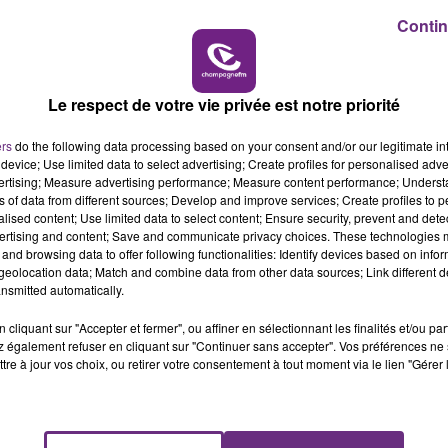
6h00 - 10h00
Contin
LA FAMILLE
Le respect de votre vie privée est notre priorité
LE MAGASIN JOUÉCLUB DE REIMS FERME
ers
do the following data processing based on your consent and/or our legitimate int
device; Use limited data to select advertising; Create profiles for personalised adver
SES PORTES
vertising; Measure advertising performance; Measure content performance; Unders
C'était l'une des institutions du centre-ville
ns of data from different sources; Develop and improve services; Create profiles to 
rémois. Le magasin JouéClub est contraint de
alised content; Use limited data to select content; Ensure security, prevent and detect
ertising and content; Save and communicate privacy choices. These technologies
fermer ses portes.
and browsing data to offer following functionalities: Identify devices based on infor
eolocation data; Match and combine data from other data sources; Link different de
nsmitted automatically.
cliquant sur "Accepter et fermer", ou affiner en sélectionnant les finalités et/ou pa
 également refuser en cliquant sur "Continuer sans accepter". Vos préférences ne 
tre à jour vos choix, ou retirer votre consentement à tout moment via le lien "Gérer 