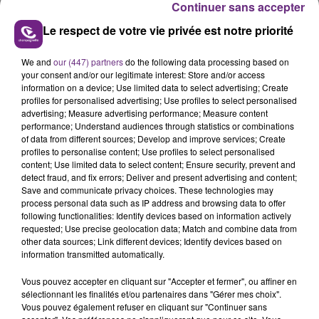
Continuer sans accepter
Le respect de votre vie privée est notre priorité
We and
our (447) partners
do the following data processing based on
your consent and/or our legitimate interest: Store and/or access
LE MAGASIN JOUÉCLUB DE REIMS FERME
information on a device; Use limited data to select advertising; Create
SES PORTES
profiles for personalised advertising; Use profiles to select personalised
advertising; Measure advertising performance; Measure content
C'était l'une des institutions du centre-ville
performance; Understand audiences through statistics or combinations
rémois. Le magasin JouéClub est contraint de
of data from different sources; Develop and improve services; Create
fermer ses portes.
profiles to personalise content; Use profiles to select personalised
TITRES DIFFUSÉS
content; Use limited data to select content; Ensure security, prevent and
detect fraud, and fix errors; Deliver and present advertising and content;
Save and communicate privacy choices. These technologies may
process personal data such as IP address and browsing data to offer
23h47
23h47
23h43
23h43
following functionalities: Identify devices based on information actively
requested; Use precise geolocation data; Match and combine data from
other data sources; Link different devices; Identify devices based on
information transmitted automatically.
Vous pouvez accepter en cliquant sur "Accepter et fermer", ou affiner en
sélectionnant les finalités et/ou partenaires dans "Gérer mes choix".
Vous pouvez également refuser en cliquant sur "Continuer sans