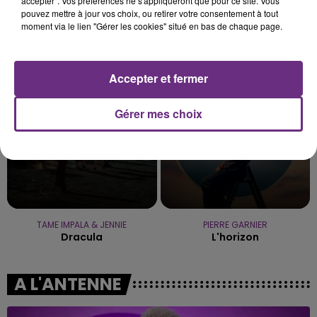
accepter". Vos préférences ne s'appliqueront que pour ce site. Vous
pouvez mettre à jour vos choix, ou retirer votre consentement à tout
moment via le lien "Gérer les cookies" situé en bas de chaque page.
AMIR
EVANESCENCE
A L'imparfaite
My Immortal
Accepter et fermer
23h39
23h39
23h37
23h37
Gérer mes choix
TAME IMPALA & JENNIE
PIERRE GARNIER
Dracula
L'horizon
A L'ANTENNE