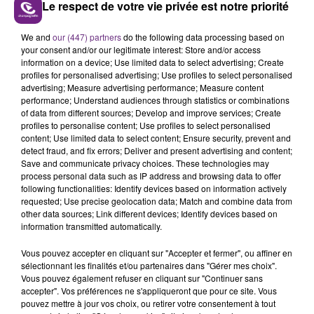
Le respect de votre vie privée est notre priorité
LE MAGASIN JOUÉCLUB DE REIMS FERME
We and
our (447) partners
do the following data processing based on
SES PORTES
your consent and/or our legitimate interest: Store and/or access
information on a device; Use limited data to select advertising; Create
C'était l'une des institutions du centre-ville
profiles for personalised advertising; Use profiles to select personalised
rémois. Le magasin JouéClub est contraint de
advertising; Measure advertising performance; Measure content
performance; Understand audiences through statistics or combinations
fermer ses portes.
TITRES DIFFUSÉS
of data from different sources; Develop and improve services; Create
profiles to personalise content; Use profiles to select personalised
content; Use limited data to select content; Ensure security, prevent and
detect fraud, and fix errors; Deliver and present advertising and content;
15h48
15h48
15h44
15h44
Save and communicate privacy choices. These technologies may
process personal data such as IP address and browsing data to offer
following functionalities: Identify devices based on information actively
requested; Use precise geolocation data; Match and combine data from
other data sources; Link different devices; Identify devices based on
information transmitted automatically.
Vous pouvez accepter en cliquant sur "Accepter et fermer", ou affiner en
sélectionnant les finalités et/ou partenaires dans "Gérer mes choix".
Vous pouvez également refuser en cliquant sur "Continuer sans
accepter". Vos préférences ne s'appliqueront que pour ce site. Vous
LINKIN PARK
MYLES SMITH & NIALL HORAN
pouvez mettre à jour vos choix, ou retirer votre consentement à tout
In The End
Drive Safe