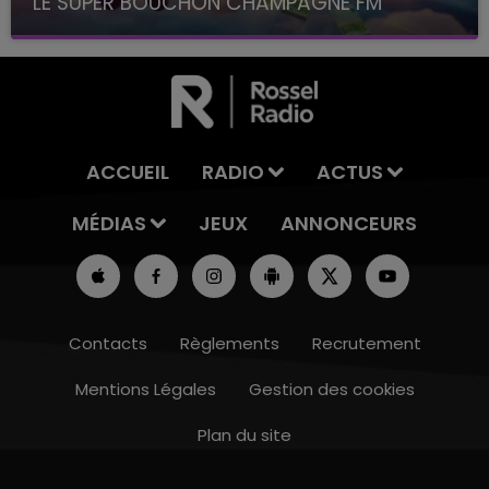
LE SUPER BOUCHON CHAMPAGNE FM
avec La Famille Champagne FM, à 8H10
ACCUEIL
RADIO
ACTUS
MÉDIAS
JEUX
ANNONCEURS
Contacts
Règlements
Recrutement
Mentions Légales
Gestion des cookies
Plan du site
7h00 - 11h00
BEST OF