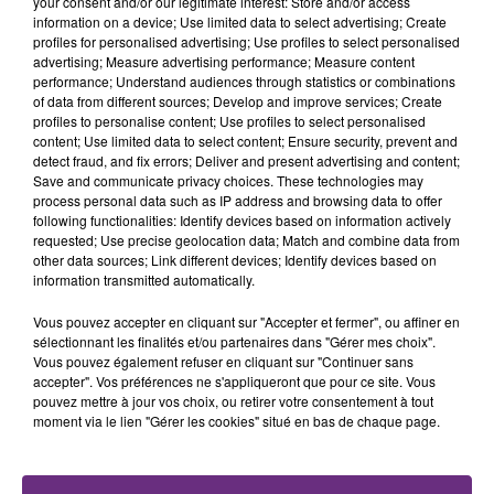
your consent and/or our legitimate interest: Store and/or access
information on a device; Use limited data to select advertising; Create
profiles for personalised advertising; Use profiles to select personalised
advertising; Measure advertising performance; Measure content
performance; Understand audiences through statistics or combinations
SI TOUT LE MONDE FAIT ÇA, MOI L'ANNÉE
of data from different sources; Develop and improve services; Create
profiles to personalise content; Use profiles to select personalised
PROCHAINE JE VENDANGE EN...
content; Use limited data to select content; Ensure security, prevent and
La vendange en Champagne a débuté ce jeudi 6
detect fraud, and fix errors; Deliver and present advertising and content;
Save and communicate privacy choices. These technologies may
août dans la commune de Montgueux (Aube). Du
process personal data such as IP address and browsing data to offer
jamais vu !
following functionalities: Identify devices based on information actively
requested; Use precise geolocation data; Match and combine data from
other data sources; Link different devices; Identify devices based on
information transmitted automatically.
Vous pouvez accepter en cliquant sur "Accepter et fermer", ou affiner en
sélectionnant les finalités et/ou partenaires dans "Gérer mes choix".
Vous pouvez également refuser en cliquant sur "Continuer sans
L'INSPECTION DU TRAVAIL RAPPELLE À
accepter". Vos préférences ne s'appliqueront que pour ce site. Vous
L'ORDRE SUR LES CONDITIONS DE...
pouvez mettre à jour vos choix, ou retirer votre consentement à tout
moment via le lien "Gérer les cookies" situé en bas de chaque page.
Alors que les dates de début des vendange 2026
s'est avéré être plus précoce que prévu,
l'inspection du Travail en profite pour rappeler