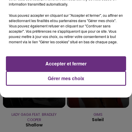
LE MAGASIN JOUÉCLUB DE REIMS FERME
information transmitted automatically.
SES PORTES
Vous pouvez accepter en cliquant sur "Accepter et fermer", ou affiner en
C'était l'une des institutions du centre-ville
sélectionnant les finalités et/ou partenaires dans "Gérer mes choix".
rémois. Le magasin JouéClub est contraint de
Vous pouvez également refuser en cliquant sur "Continuer sans
fermer ses portes.
accepter". Vos préférences ne s'appliqueront que pour ce site. Vous
TITRES DIFFUSÉS
pouvez mettre à jour vos choix, ou retirer votre consentement à tout
moment via le lien "Gérer les cookies" situé en bas de chaque page.
10h30
10h30
10h27
10h27
Accepter et fermer
Gérer mes choix
LADY GAGA FEAT. BRADLEY
GIMS
Soleil
COOPER
Shallow