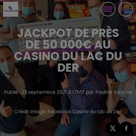
JACKPOT DE PRÈS
DE 50 000€ AU
CASINO DU LAC DU
DER
Publié : 23 septembre 2021 à 17h51 par Pauline Saintive
Crédit image:
Facebook Casino du Lac du Der