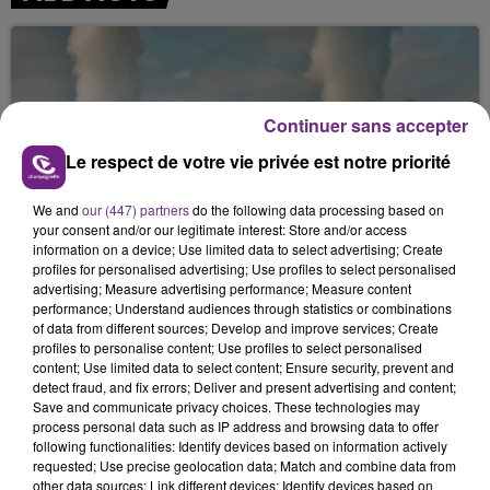
Continuer sans accepter
Le respect de votre vie privée est notre priorité
7 août 2026
We and
our (447) partners
do the following data processing based on
LA CENTRALE NUCLÉAIRE DE CHOOZ
your consent and/or our legitimate interest: Store and/or access
TOUJOURS À L'ARRÊT
information on a device; Use limited data to select advertising; Create
profiles for personalised advertising; Use profiles to select personalised
Cela fait déjà une semaine que la centrale
advertising; Measure advertising performance; Measure content
nucléaire ardennaise est à l'arrêt. Une situation
performance; Understand audiences through statistics or combinations
of data from different sources; Develop and improve services; Create
justifiée par la sécheresse intense qui est toujours
profiles to personalise content; Use profiles to select personalised
présente.
content; Use limited data to select content; Ensure security, prevent and
detect fraud, and fix errors; Deliver and present advertising and content;
Save and communicate privacy choices. These technologies may
process personal data such as IP address and browsing data to offer
following functionalities: Identify devices based on information actively
requested; Use precise geolocation data; Match and combine data from
7 août 2026
other data sources; Link different devices; Identify devices based on