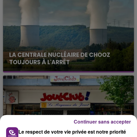
LA CENTRALE NUCLÉAIRE DE CHOOZ
TOUJOURS À L'ARRÊT
Cela fait déjà une semaine que la centrale
nucléaire ardennaise est à l'arrêt. Une situation
justifiée par la sécheresse intense qui est toujours
présente.
Continuer sans accepter
LE MAGASIN JOUÉCLUB DE REIMS FERME
Le respect de votre vie privée est notre priorité