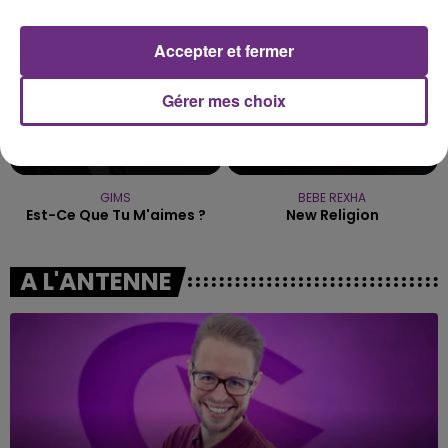
Accepter et fermer
Gérer mes choix
GIMS
BEBE REXHA
Est-Ce Que Tu M'aimes ?
New Religion
A L'ANTENNE