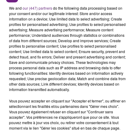
SES PORTES
We and
our (447) partners
do the following data processing based on
C'était l'une des institutions du centre-ville
your consent and/or our legitimate interest: Store and/or access
rémois. Le magasin JouéClub est contraint de
information on a device; Use limited data to select advertising; Create
fermer ses portes.
profiles for personalised advertising; Use profiles to select personalised
TITRES DIFFUSÉS
advertising; Measure advertising performance; Measure content
performance; Understand audiences through statistics or combinations
of data from different sources; Develop and improve services; Create
profiles to personalise content; Use profiles to select personalised
13h49
13h49
13h46
13h46
content; Use limited data to select content; Ensure security, prevent and
detect fraud, and fix errors; Deliver and present advertising and content;
Save and communicate privacy choices. These technologies may
process personal data such as IP address and browsing data to offer
following functionalities: Identify devices based on information actively
requested; Use precise geolocation data; Match and combine data from
other data sources; Link different devices; Identify devices based on
information transmitted automatically.
Vous pouvez accepter en cliquant sur "Accepter et fermer", ou affiner en
sélectionnant les finalités et/ou partenaires dans "Gérer mes choix".
HOSHI
ARIANA GRANDE
Vous pouvez également refuser en cliquant sur "Continuer sans
Ta Mariniere
Hate That I Made You Love
accepter". Vos préférences ne s'appliqueront que pour ce site. Vous
Me
pouvez mettre à jour vos choix, ou retirer votre consentement à tout
moment via le lien "Gérer les cookies" situé en bas de chaque page.
13h42
13h42
13h39
13h39