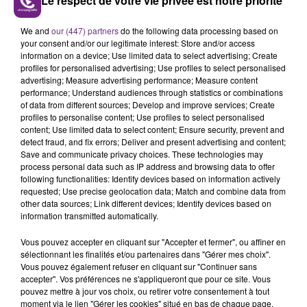
Le respect de votre vie privée est notre priorité
LE MAGASIN JOUÉCLUB DE REIMS FERME
We and
our (447) partners
do the following data processing based on
SES PORTES
your consent and/or our legitimate interest: Store and/or access
C'était l'une des institutions du centre-ville
information on a device; Use limited data to select advertising; Create
profiles for personalised advertising; Use profiles to select personalised
rémois. Le magasin JouéClub est contraint de
advertising; Measure advertising performance; Measure content
fermer ses portes.
performance; Understand audiences through statistics or combinations
TITRES DIFFUSÉS
of data from different sources; Develop and improve services; Create
profiles to personalise content; Use profiles to select personalised
content; Use limited data to select content; Ensure security, prevent and
detect fraud, and fix errors; Deliver and present advertising and content;
8h23
8h23
8h20
8h20
Save and communicate privacy choices. These technologies may
process personal data such as IP address and browsing data to offer
following functionalities: Identify devices based on information actively
requested; Use precise geolocation data; Match and combine data from
other data sources; Link different devices; Identify devices based on
information transmitted automatically.
Vous pouvez accepter en cliquant sur "Accepter et fermer", ou affiner en
sélectionnant les finalités et/ou partenaires dans "Gérer mes choix".
Vous pouvez également refuser en cliquant sur "Continuer sans
accepter". Vos préférences ne s'appliqueront que pour ce site. Vous
JULIEN LIEB
DJO
pouvez mettre à jour vos choix, ou retirer votre consentement à tout
Dis-Moi Ou
End Of Beginning
moment via le lien "Gérer les cookies" situé en bas de chaque page.