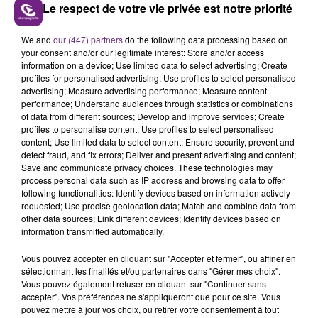
Le respect de votre vie privée est notre priorité
LA CENTRALE NUCLÉAIRE DE CHOOZ
We and
our (447) partners
do the following data processing based on
your consent and/or our legitimate interest: Store and/or access
TOUJOURS À L'ARRÊT
information on a device; Use limited data to select advertising; Create
Cela fait déjà une semaine que la centrale
profiles for personalised advertising; Use profiles to select personalised
nucléaire ardennaise est à l'arrêt. Une situation
advertising; Measure advertising performance; Measure content
performance; Understand audiences through statistics or combinations
justifiée par la sécheresse intense qui est toujours
TITRES DIFFUSÉS
of data from different sources; Develop and improve services; Create
présente.
profiles to personalise content; Use profiles to select personalised
content; Use limited data to select content; Ensure security, prevent and
detect fraud, and fix errors; Deliver and present advertising and content;
13h43
13h43
13h39
13h39
Save and communicate privacy choices. These technologies may
process personal data such as IP address and browsing data to offer
following functionalities: Identify devices based on information actively
requested; Use precise geolocation data; Match and combine data from
other data sources; Link different devices; Identify devices based on
information transmitted automatically.
Vous pouvez accepter en cliquant sur "Accepter et fermer", ou affiner en
sélectionnant les finalités et/ou partenaires dans "Gérer mes choix".
Vous pouvez également refuser en cliquant sur "Continuer sans
accepter". Vos préférences ne s'appliqueront que pour ce site. Vous
INDOCHINE
COLDPLAY
pouvez mettre à jour vos choix, ou retirer votre consentement à tout