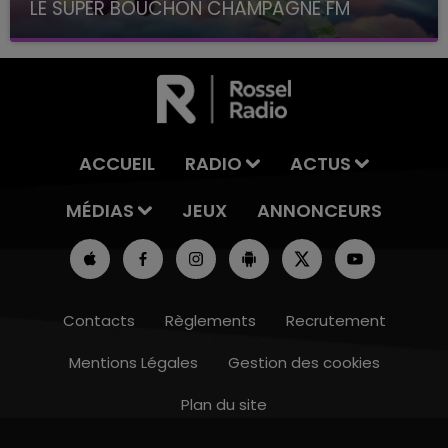
LE SUPER BOUCHON CHAMPAGNE FM
avec La Famille Champagne FM, à 8H10
ACCUEIL
RADIO
ACTUS
MÉDIAS
JEUX
ANNONCEURS
Contacts
Règlements
Recrutement
Mentions Légales
Gestion des cookies
Plan du site
19h00 - 19h15
LA POP MACHINE - CHAMPAGNE F