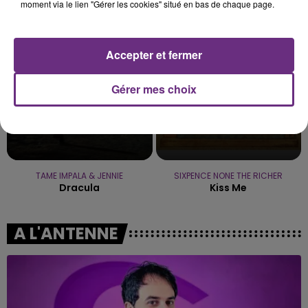
Les Nouveaux Soleils
A Sky Full Of Stars
moment via le lien "Gérer les cookies" situé en bas de chaque page.
13h36
13h36
13h33
13h33
Accepter et fermer
Gérer mes choix
TAME IMPALA & JENNIE
SIXPENCE NONE THE RICHER
Dracula
Kiss Me
A L'ANTENNE