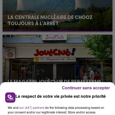
LA CENTRALE NUCLÉAIRE DE CHOOZ
TOUJOURS À L'ARRÊT
Cela fait déjà une semaine que la centrale
nucléaire ardennaise est à l'arrêt. Une situation
justifiée par la sécheresse intense qui est toujours
présente.
LE MAGASIN JOUÉCLUB DE REIMS FERME
SES PORTES
Continuer sans accepter
C'était l'une des institutions du centre-ville
Le respect de votre vie privée est notre priorité
rémois. Le magasin JouéClub est contraint de
fermer ses portes.
We and
our (447) partners
do the following data processing based on
TITRES DIFFUSÉS
your consent and/or our legitimate interest: Store and/or access