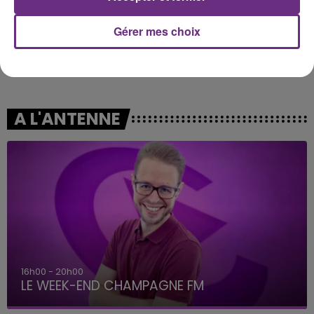
Gérer mes choix
ARIANA GRANDE
MAROON 5
Hate That I Made You Love
What Lovers Do
Me
A L'ANTENNE
7h00 - 12h00
LE WEEK-END CHAMPAGNE FM