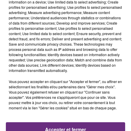
information on a device; Use limited data to select advertising; Create
profiles for personalised advertising; Use profiles to select personalised
advertising; Measure advertising performance; Measure content
15h39
15h39
15h36
15h36
performance; Understand audiences through statistics or combinations
of data from different sources; Develop and improve services; Create
profiles to personalise content; Use profiles to select personalised
content; Use limited data to select content; Ensure security, prevent and
detect fraud, and fix errors; Deliver and present advertising and content;
Save and communicate privacy choices. These technologies may
process personal data such as IP address and browsing data to offer
following functionalities: Identify devices based on information actively
requested; Use precise geolocation data; Match and combine data from
other data sources; Link different devices; Identify devices based on
information transmitted automatically.
DUA LIPA
TEDDY SWIMS
Training Season
Mr Know It All
Vous pouvez accepter en cliquant sur "Accepter et fermer", ou affiner en
sélectionnant les finalités et/ou partenaires dans "Gérer mes choix".
15h30
15h30
15h27
15h27
Vous pouvez également refuser en cliquant sur "Continuer sans
accepter". Vos préférences ne s'appliqueront que pour ce site. Vous
pouvez mettre à jour vos choix, ou retirer votre consentement à tout
moment via le lien "Gérer les cookies" situé en bas de chaque page.
Accepter et fermer