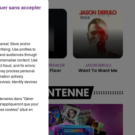
uer sans accepter
15h00 - 19h00
LE CLUB CHAMPAGNE FM
11h08
11h08
11h04
11h04
erest: Store and/or
tising; Use profiles to
tand audiences through
personalise content; Use
 fraud, and fix errors;
OFENBACH & STARSAILOR
JASON DERULO
Four To The Floor
Want To Want Me
 may process personal
mation actively
vices; Identify devices
A L'ANTENNE
rtenaires dans "Gérer
s'appliqueront que pour
les cookies" situé en