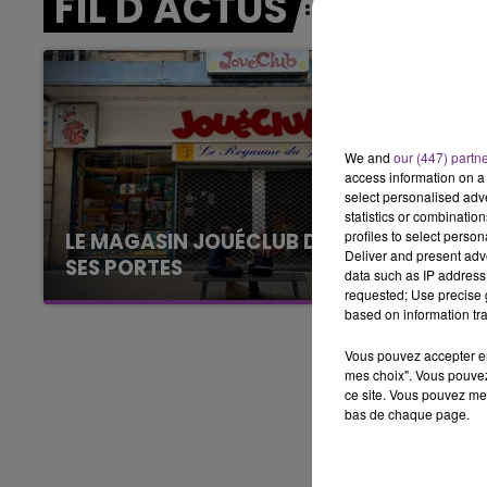
FIL D'ACTUS
10h00 - 14h00
LE TICKET DE CAISSE
We and
our (447) partn
access information on a 
select personalised ad
statistics or combinatio
profiles to select person
LE MAGASIN JOUÉCLUB DE REIMS FERME
Deliver and present adv
SES PORTES
data such as IP address 
C'était l'une des institutions du centre-ville
requested; Use precise g
based on information tra
rémois. Le magasin JouéClub est contraint de
fermer ses portes.
Vous pouvez accepter en 
mes choix". Vous pouvez
ce site. Vous pouvez met
bas de chaque page.