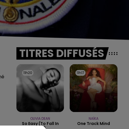
TITRES DIFFUSÉS
11h20
11h20
11h17
11h17
hé
OLIVIA DEAN
NAÏKA
So Easy (to Fall In
One Track Mind
Love)