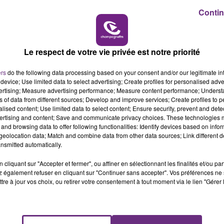
Contin
14h00 - 15h00
LA RADIO POP
Le respect de votre vie privée est notre priorité
ers
do the following data processing based on your consent and/or our legitimate int
device; Use limited data to select advertising; Create profiles for personalised adver
vertising; Measure advertising performance; Measure content performance; Unders
ns of data from different sources; Develop and improve services; Create profiles to 
alised content; Use limited data to select content; Ensure security, prevent and detect
UNE JEUNE AUTOMOBILISTE GRIÈVEMENT
ertising and content; Save and communicate privacy choices. These technologies
BLESSÉE
and browsing data to offer following functionalities: Identify devices based on infor
Une automobiliste s'est retrouvée piégée dans
eolocation data; Match and combine data from other data sources; Link different de
nsmitted automatically.
son véhicule après une collision avec un poids
lourd. Très grièvement blessée, la jeune femme
cliquant sur "Accepter et fermer", ou affiner en sélectionnant les finalités et/ou pa
de 20 ans a été...
 également refuser en cliquant sur "Continuer sans accepter". Vos préférences ne 
tre à jour vos choix, ou retirer votre consentement à tout moment via le lien "Gérer 