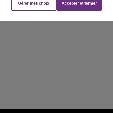
Gérer mes choix
Accepter et fermer
15h00 - 19h00
Le Club Champagne FM