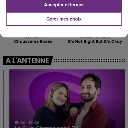
Accepter et fermer
Gérer mes choix
TEDDYBEAR
MR. BELT & WEZOL
Chaussures Roses
It's Not Right But It's Okay
A L'ANTENNE
15h00 - 19h00