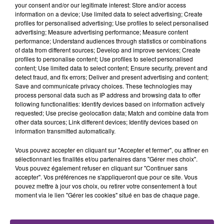
rémois. Le magasin JouéClub est contraint de
your consent and/or our legitimate interest: Store and/or access
fermer ses portes.
information on a device; Use limited data to select advertising; Create
TITRES DIFFUSÉS
profiles for personalised advertising; Use profiles to select personalised
advertising; Measure advertising performance; Measure content
performance; Understand audiences through statistics or combinations
of data from different sources; Develop and improve services; Create
21h03
21h03
20h59
20h59
profiles to personalise content; Use profiles to select personalised
content; Use limited data to select content; Ensure security, prevent and
detect fraud, and fix errors; Deliver and present advertising and content;
Save and communicate privacy choices. These technologies may
process personal data such as IP address and browsing data to offer
following functionalities: Identify devices based on information actively
requested; Use precise geolocation data; Match and combine data from
other data sources; Link different devices; Identify devices based on
information transmitted automatically.
Vous pouvez accepter en cliquant sur "Accepter et fermer", ou affiner en
KYO FEAT. SITA
TEDDY SWIMS
sélectionnant les finalités et/ou partenaires dans "Gérer mes choix".
Le Chemin
Mr Know It All
Vous pouvez également refuser en cliquant sur "Continuer sans
accepter". Vos préférences ne s'appliqueront que pour ce site. Vous
20h55
20h55
20h53
20h53
pouvez mettre à jour vos choix, ou retirer votre consentement à tout
moment via le lien "Gérer les cookies" situé en bas de chaque page.