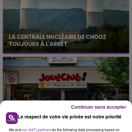
LA CENTRALE NUCLÉAIRE DE CHOOZ
TOUJOURS À L'ARRÊT
Cela fait déjà une semaine que la centrale
nucléaire ardennaise est à l'arrêt. Une situation
justifiée par la sécheresse intense qui est toujours
présente.
Continuer sans accepter
LE MAGASIN JOUÉCLUB DE REIMS FERME
Le respect de votre vie privée est notre priorité
SES PORTES
C'était l'une des institutions du centre-ville
We and
our (447) partners
do the following data processing based on