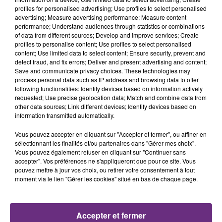
profiles for personalised advertising; Use profiles to select personalised
advertising; Measure advertising performance; Measure content
20h38
20h38
20h35
20h35
performance; Understand audiences through statistics or combinations
of data from different sources; Develop and improve services; Create
profiles to personalise content; Use profiles to select personalised
content; Use limited data to select content; Ensure security, prevent and
detect fraud, and fix errors; Deliver and present advertising and content;
Save and communicate privacy choices. These technologies may
process personal data such as IP address and browsing data to offer
following functionalities: Identify devices based on information actively
requested; Use precise geolocation data; Match and combine data from
other data sources; Link different devices; Identify devices based on
information transmitted automatically.
PIERRE GARNIER
JENNIFER LOPEZ & DAVID GUETTA
Ceux Qu'on Etait
Save Me Tonight
Vous pouvez accepter en cliquant sur "Accepter et fermer", ou affiner en
sélectionnant les finalités et/ou partenaires dans "Gérer mes choix".
Vous pouvez également refuser en cliquant sur "Continuer sans
20h31
20h31
20h27
20h27
accepter". Vos préférences ne s'appliqueront que pour ce site. Vous
pouvez mettre à jour vos choix, ou retirer votre consentement à tout
moment via le lien "Gérer les cookies" situé en bas de chaque page.
Accepter et fermer