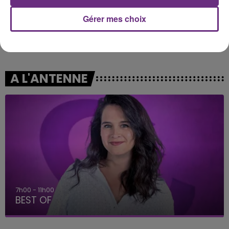
Gérer mes choix
SIA
AMBRE
Big Girls Cry
J'me Demande
A L'ANTENNE
7h00 - 11h00
BEST OF