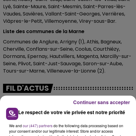
Lyé, Sainte-Maure, Saint-Mesmin, Saint-Parres-lès-
Vaudes, Savières, Vallant-Saint-Georges, Verrières,
Viâpres-le-Petit, Villemoyenne, Virey-sous-Bar.
Liste des communes de la Marne
Communes de Anglure, Arrigny (1), Athis, Bagneux,
Cherville, Conflans-sur-Seine, Coolus, Courthiézy,
Dormans, Epernay, Hautvillers, Magenta, Marcilly-sur-
Seine, Plivot, Saint-Just-Sauvage, Saron-sur-Aube,
Tours-sur-Marne, Villeneuve-la-Lionne (2).
FIL D'ACTUS
Continuer sans accepter
Le respect de votre vie privée est notre priorité
We and
our (447) partners
do the following data processing based on
your consent and/or our legitimate interest: Store and/or access