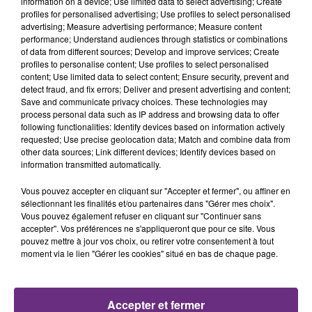
information on a device; Use limited data to select advertising; Create
profiles for personalised advertising; Use profiles to select personalised
advertising; Measure advertising performance; Measure content
LA CENTRALE NUCLÉAIRE DE CHOOZ
performance; Understand audiences through statistics or combinations
of data from different sources; Develop and improve services; Create
TOUJOURS À L'ARRÊT
profiles to personalise content; Use profiles to select personalised
Cela fait déjà une semaine que la centrale
content; Use limited data to select content; Ensure security, prevent and
nucléaire ardennaise est à l'arrêt. Une situation
detect fraud, and fix errors; Deliver and present advertising and content;
Save and communicate privacy choices. These technologies may
justifiée par la sécheresse intense qui est toujours
process personal data such as IP address and browsing data to offer
présente.
following functionalities: Identify devices based on information actively
requested; Use precise geolocation data; Match and combine data from
other data sources; Link different devices; Identify devices based on
information transmitted automatically.
Vous pouvez accepter en cliquant sur "Accepter et fermer", ou affiner en
sélectionnant les finalités et/ou partenaires dans "Gérer mes choix".
LE MAGASIN JOUÉCLUB DE REIMS FERME
Vous pouvez également refuser en cliquant sur "Continuer sans
SES PORTES
accepter". Vos préférences ne s'appliqueront que pour ce site. Vous
pouvez mettre à jour vos choix, ou retirer votre consentement à tout
C'était l'une des institutions du centre-ville
moment via le lien "Gérer les cookies" situé en bas de chaque page.
rémois. Le magasin JouéClub est contraint de
fermer ses portes.
TITRES DIFFUSÉS
Accepter et fermer