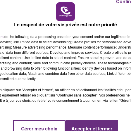
Contin
7h00 - 12h00
LE WEEK-END CHAMPAGNE FM
Le respect de votre vie privée est notre priorité
ers
do the following data processing based on your consent and/or our legitimate int
device; Use limited data to select advertising; Create profiles for personalised adver
LE MAGASIN JOUÉCLUB DE REIMS FERME
vertising; Measure advertising performance; Measure content performance; Unders
SES PORTES
ns of data from different sources; Develop and improve services; Create profiles to 
alised content; Use limited data to select content; Ensure security, prevent and detect
C'était l'une des institutions du centre-ville
ertising and content; Save and communicate privacy choices. These technologies
rémois. Le magasin JouéClub est contraint de
and browsing data to offer following functionalities: Identify devices based on infor
eolocation data; Match and combine data from other data sources; Link different de
fermer ses portes.
nsmitted automatically.
cliquant sur "Accepter et fermer", ou affiner en sélectionnant les finalités et/ou pa
 également refuser en cliquant sur "Continuer sans accepter". Vos préférences ne 
tre à jour vos choix, ou retirer votre consentement à tout moment via le lien "Gérer 
Gérer mes choix
Accepter et fermer