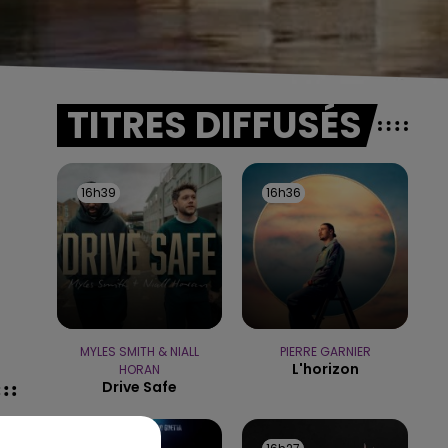
TITRES DIFFUSÉS
16h39
16h39
16h36
16h36
MYLES SMITH & NIALL
PIERRE GARNIER
L'horizon
HORAN
Drive Safe