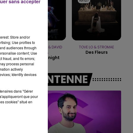
16h33
16h33
16h27
16h27
uer sans accepter
16h00 - 20h00
LE WEEK-END CHAMPAGNE FM
erest: Store and/or
tising; Use profiles to
JENNIFER LOPEZ & DAVID
TOVE LO & STROMAE
tand audiences through
Des Fleurs
GUETTA
personalise content; Use
Save Me Tonight
 fraud, and fix errors;
 may process personal
mation actively
vices; Identify devices
A L'ANTENNE
rtenaires dans "Gérer
s'appliqueront que pour
les cookies" situé en