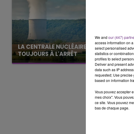
16h00 - 20h00
LE WEEK-END CHAMPAGNE FM
We and
our (447) partn
access information on a 
LA CENTRALE NUCLÉAIRE DE CHOOZ
select personalised ad
TOUJOURS À L'ARRÊT
statistics or combinatio
profiles to select person
Cela fait déjà une semaine que la centrale
Deliver and present adv
nucléaire ardennaise est à l'arrêt. Une situation
data such as IP address 
requested; Use precise g
justifiée par la sécheresse intense qui est
based on information tra
toujours présente.
Vous pouvez accepter en 
mes choix". Vous pouvez
ce site. Vous pouvez met
bas de chaque page.