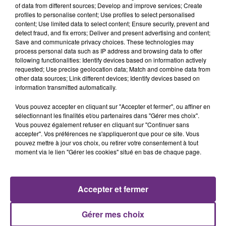
of data from different sources; Develop and improve services; Create
profiles to personalise content; Use profiles to select personalised
content; Use limited data to select content; Ensure security, prevent and
detect fraud, and fix errors; Deliver and present advertising and content;
Save and communicate privacy choices. These technologies may
process personal data such as IP address and browsing data to offer
following functionalities: Identify devices based on information actively
ORELSAN
BENSON BOONE
requested; Use precise geolocation data; Match and combine data from
Ailleurs
The Time Of My Life
other data sources; Link different devices; Identify devices based on
information transmitted automatically.
10h44
10h44
10h41
10h41
Vous pouvez accepter en cliquant sur "Accepter et fermer", ou affiner en
sélectionnant les finalités et/ou partenaires dans "Gérer mes choix".
Vous pouvez également refuser en cliquant sur "Continuer sans
accepter". Vos préférences ne s'appliqueront que pour ce site. Vous
pouvez mettre à jour vos choix, ou retirer votre consentement à tout
moment via le lien "Gérer les cookies" situé en bas de chaque page.
Accepter et fermer
JAMES BAY
TAME IMPALA & JENNIE
Let It Go
Dracula
Gérer mes choix