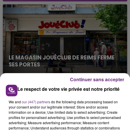
nucléaire ardennaise est à l'arrêt. Une situation
justifiée par la sécheresse intense qui est toujours
présente.
LE MAGASIN JOUÉCLUB DE REIMS FERME
SES PORTES
C'était l'une des institutions du centre-ville
rémois. Le magasin JouéClub est contraint de
Continuer sans accepter
fermer ses portes.
TITRES DIFFUSÉS
Le respect de votre vie privée est notre priorité
We and
our (447) partners
do the following data processing based on
your consent and/or our legitimate interest: Store and/or access
10h54
10h54
10h48
10h48
information on a device; Use limited data to select advertising; Create
profiles for personalised advertising; Use profiles to select personalised
advertising; Measure advertising performance; Measure content
performance; Understand audiences through statistics or combinations