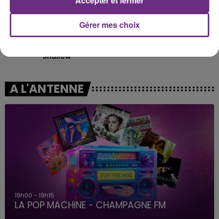
Accepter et fermer
Gérer mes choix
LADY GAGA FEAT. BRADLEY
TAME IMPALA & JENNIE
Dracula
COOPER
Shallow
A L'ANTENNE
19h00 - 19h15
LA POP MACHINE - CHAMPAGNE FM