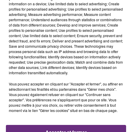
information on a device; Use limited data to select advertising; Create
profiles for personalised advertising; Use profiles to select personalised
13h28
13h28
13h26
13h26
advertising; Measure advertising performance; Measure content
performance; Understand audiences through statistics or combinations
of data from different sources; Develop and improve services; Create
profiles to personalise content; Use profiles to select personalised
content; Use limited data to select content; Ensure security, prevent and
detect fraud, and fix errors; Deliver and present advertising and content;
Save and communicate privacy choices. These technologies may
process personal data such as IP address and browsing data to offer
following functionalities: Identify devices based on information actively
requested; Use precise geolocation data; Match and combine data from
other data sources; Link different devices; Identify devices based on
DAVID GUETTA & ALPHAVILLE & AVA
MANON LISA
information transmitted automatically.
Le Petit Pecheur
MAX
Forever Young
Vous pouvez accepter en cliquant sur "Accepter et fermer", ou affiner en
sélectionnant les finalités et/ou partenaires dans "Gérer mes choix".
Vous pouvez également refuser en cliquant sur "Continuer sans
13h23
13h23
13h20
13h20
accepter". Vos préférences ne s'appliqueront que pour ce site. Vous
pouvez mettre à jour vos choix, ou retirer votre consentement à tout
moment via le lien "Gérer les cookies" situé en bas de chaque page.