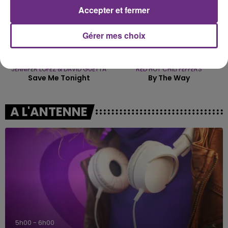
Accepter et fermer
Gérer mes choix
JENNIFER LOPEZ & DAVID GUETTA
RED HOT CHILI PEPPERS
Save Me Tonight
By The Way
A L'ANTENNE
5h00 - 6h00