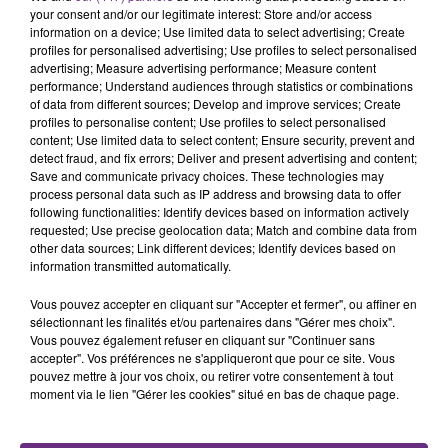
rémois. Le magasin JouéClub est contraint de
your consent and/or our legitimate interest: Store and/or access
fermer ses portes.
information on a device; Use limited data to select advertising; Create
TITRES DIFFUSÉS
profiles for personalised advertising; Use profiles to select personalised
advertising; Measure advertising performance; Measure content
performance; Understand audiences through statistics or combinations
of data from different sources; Develop and improve services; Create
17h06
17h06
17h03
17h03
profiles to personalise content; Use profiles to select personalised
content; Use limited data to select content; Ensure security, prevent and
detect fraud, and fix errors; Deliver and present advertising and content;
Save and communicate privacy choices. These technologies may
process personal data such as IP address and browsing data to offer
following functionalities: Identify devices based on information actively
requested; Use precise geolocation data; Match and combine data from
other data sources; Link different devices; Identify devices based on
information transmitted automatically.
Vous pouvez accepter en cliquant sur "Accepter et fermer", ou affiner en
TAME IMPALA & JENNIE
JAMES ARTHUR
sélectionnant les finalités et/ou partenaires dans "Gérer mes choix".
Dracula
Impossible
Vous pouvez également refuser en cliquant sur "Continuer sans
accepter". Vos préférences ne s'appliqueront que pour ce site. Vous
pouvez mettre à jour vos choix, ou retirer votre consentement à tout
17h00
17h00
16h56
16h56
moment via le lien "Gérer les cookies" situé en bas de chaque page.