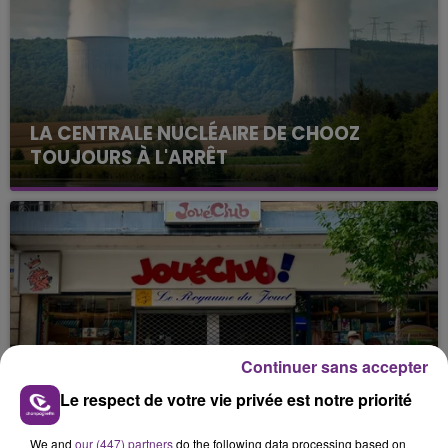
LA CENTRALE NUCLÉAIRE DE CHOOZ
TOUJOURS À L'ARRÊT
Cela fait déjà une semaine que la centrale
nucléaire ardennaise est à l'arrêt. Une situation
justifiée par la sécheresse intense qui est toujours
présente.
Continuer sans accepter
LE MAGASIN JOUÉCLUB DE REIMS FERME
Le respect de votre vie privée est notre priorité
SES PORTES
C'était l'une des institutions du centre-ville
We and
our (447) partners
do the following data processing based on