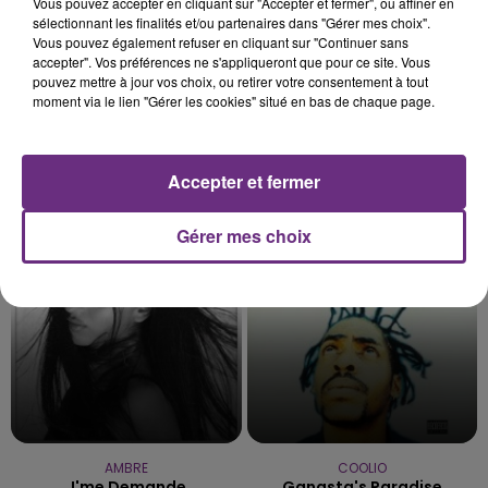
Vous pouvez accepter en cliquant sur "Accepter et fermer", ou affiner en
sélectionnant les finalités et/ou partenaires dans "Gérer mes choix".
Vous pouvez également refuser en cliquant sur "Continuer sans
accepter". Vos préférences ne s'appliqueront que pour ce site. Vous
pouvez mettre à jour vos choix, ou retirer votre consentement à tout
moment via le lien "Gérer les cookies" situé en bas de chaque page.
JENNIFER LOPEZ & DAVID GUETTA
SIA
Accepter et fermer
Save Me Tonight
Big Girls Cry
Gérer mes choix
20h27
20h27
20h23
20h23
AMBRE
COOLIO
J'me Demande
Gangsta's Paradise