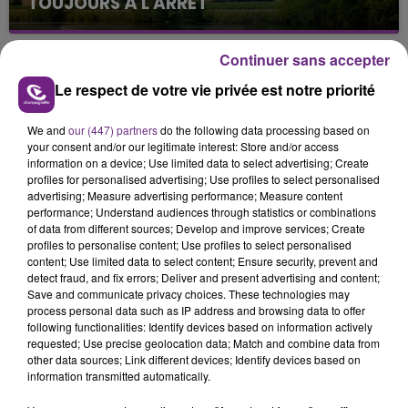
TOUJOURS À L'ARRÊT
Cela fait déjà une semaine que la centrale
nucléaire ardennaise est à l'arrêt. Une situation
Continuer sans accepter
justifiée par la sécheresse intense qui est toujours
Le respect de votre vie privée est notre priorité
présente.
We and
our (447) partners
do the following data processing based on
your consent and/or our legitimate interest: Store and/or access
information on a device; Use limited data to select advertising; Create
profiles for personalised advertising; Use profiles to select personalised
advertising; Measure advertising performance; Measure content
LE MAGASIN JOUÉCLUB DE REIMS FERME
performance; Understand audiences through statistics or combinations
SES PORTES
of data from different sources; Develop and improve services; Create
profiles to personalise content; Use profiles to select personalised
C'était l'une des institutions du centre-ville
content; Use limited data to select content; Ensure security, prevent and
rémois. Le magasin JouéClub est contraint de
detect fraud, and fix errors; Deliver and present advertising and content;
Save and communicate privacy choices. These technologies may
fermer ses portes.
TITRES DIFFUSÉS
process personal data such as IP address and browsing data to offer
following functionalities: Identify devices based on information actively
requested; Use precise geolocation data; Match and combine data from
other data sources; Link different devices; Identify devices based on
20h35
20h35
20h31
20h31
information transmitted automatically.