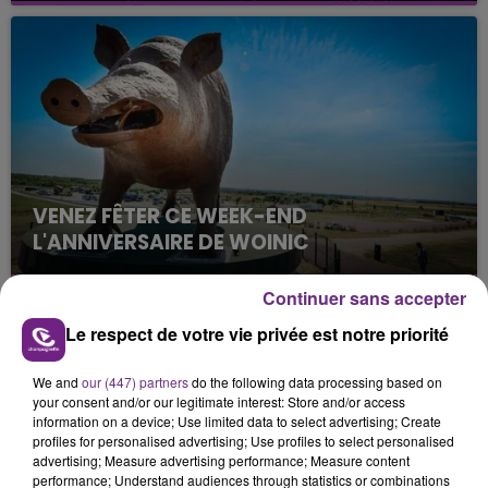
fin de matinée sur l'A34.
VENEZ FÊTER CE WEEK-END
L'ANNIVERSAIRE DE WOINIC
Ce samedi 8 août sera un grand jour :
l'anniversaire du plus gros sanglier du monde.
Continuer sans accepter
Une fête est donc organisée et vous êtes tous
TITRES DIFFUSÉS
Le respect de votre vie privée est notre priorité
conviés !
We and
our (447) partners
do the following data processing based on
your consent and/or our legitimate interest: Store and/or access
10h38
10h38
10h35
10h35
information on a device; Use limited data to select advertising; Create
profiles for personalised advertising; Use profiles to select personalised
advertising; Measure advertising performance; Measure content
performance; Understand audiences through statistics or combinations