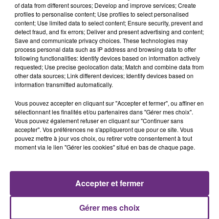
of data from different sources; Develop and improve services; Create
profiles to personalise content; Use profiles to select personalised
content; Use limited data to select content; Ensure security, prevent and
detect fraud, and fix errors; Deliver and present advertising and content;
Save and communicate privacy choices. These technologies may
process personal data such as IP address and browsing data to offer
following functionalities: Identify devices based on information actively
CRAIG DAVID
JEREMY FREROT
requested; Use precise geolocation data; Match and combine data from
Walking Away
Frerot
other data sources; Link different devices; Identify devices based on
information transmitted automatically.
10h30
10h30
10h27
10h27
Vous pouvez accepter en cliquant sur "Accepter et fermer", ou affiner en
sélectionnant les finalités et/ou partenaires dans "Gérer mes choix".
Vous pouvez également refuser en cliquant sur "Continuer sans
accepter". Vos préférences ne s'appliqueront que pour ce site. Vous
pouvez mettre à jour vos choix, ou retirer votre consentement à tout
moment via le lien "Gérer les cookies" situé en bas de chaque page.
Accepter et fermer
MARK AMBOR
ORIA
Belong Together
Soiree Mondaine
Gérer mes choix