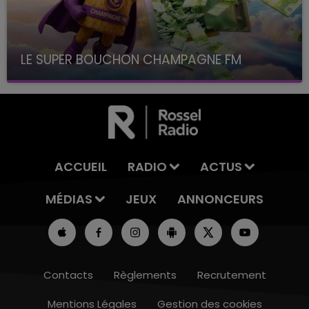
LE SUPER BOUCHON CHAMPAGNE FM
avec La Famille Champagne FM, à 8H10
ACCUEIL
RADIO
ACTUS
MÉDIAS
JEUX
ANNONCEURS
Contacts
Règlements
Recrutement
Mentions Légales
Gestion des cookies