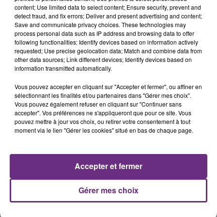
content; Use limited data to select content; Ensure security, prevent and
detect fraud, and fix errors; Deliver and present advertising and content;
Save and communicate privacy choices. These technologies may
process personal data such as IP address and browsing data to offer
following functionalities: Identify devices based on information actively
requested; Use precise geolocation data; Match and combine data from
FIL D'ACTUS
other data sources; Link different devices; Identify devices based on
information transmitted automatically.
Vous pouvez accepter en cliquant sur "Accepter et fermer", ou affiner en
sélectionnant les finalités et/ou partenaires dans "Gérer mes choix".
Vous pouvez également refuser en cliquant sur "Continuer sans
accepter". Vos préférences ne s'appliqueront que pour ce site. Vous
pouvez mettre à jour vos choix, ou retirer votre consentement à tout
moment via le lien "Gérer les cookies" situé en bas de chaque page.
UN FEU DE REMORQUE BLOQUE LA
Accepter et fermer
CIRCULATION DANS LES ARDENNES
Un feu de remorque s'est déclaré ce mercredi en
Gérer mes choix
fin de matinée sur l'A34.