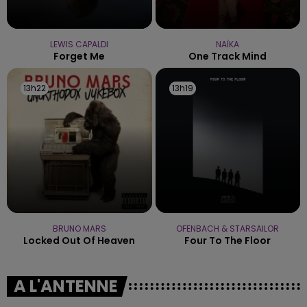
LEWIS CAPALDI
NAÏKA
Forget Me
One Track Mind
13h22
13h22
13h19
13h19
BRUNO MARS
OFENBACH & STARSAILOR
Locked Out Of Heaven
Four To The Floor
A L'ANTENNE