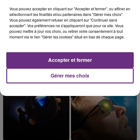
5h40
5h40
5h38
5h38
Vous pouvez accepter en cliquant sur "Accepter et fermer", ou affiner en
sélectionnant les finalités et/ou partenaires dans "Gérer mes choix".
Vous pouvez également refuser en cliquant sur "Continuer sans
accepter". Vos préférences ne s'appliqueront que pour ce site. Vous
pouvez mettre à jour vos choix, ou retirer votre consentement à tout
moment via le lien "Gérer les cookies" situé en bas de chaque page.
Accepter et fermer
COLDPLAY
MANON LISA
A Sky Full Of Stars
Le Petit Pecheur
Gérer mes choix
5h35
5h35
5h33
5h33