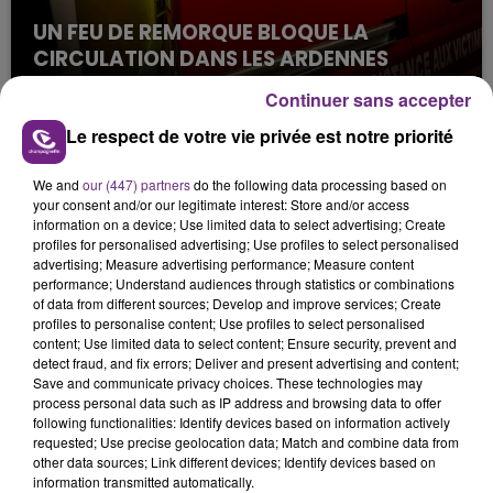
UN FEU DE REMORQUE BLOQUE LA
CIRCULATION DANS LES ARDENNES
Un feu de remorque s'est déclaré ce mercredi en
Continuer sans accepter
fin de matinée sur l'A34.
Le respect de votre vie privée est notre priorité
We and
our (447) partners
do the following data processing based on
your consent and/or our legitimate interest: Store and/or access
information on a device; Use limited data to select advertising; Create
profiles for personalised advertising; Use profiles to select personalised
advertising; Measure advertising performance; Measure content
performance; Understand audiences through statistics or combinations
VENEZ FÊTER CE WEEK-END
of data from different sources; Develop and improve services; Create
profiles to personalise content; Use profiles to select personalised
L'ANNIVERSAIRE DE WOINIC
content; Use limited data to select content; Ensure security, prevent and
Ce samedi 8 août sera un grand jour :
detect fraud, and fix errors; Deliver and present advertising and content;
Save and communicate privacy choices. These technologies may
l'anniversaire du plus gros sanglier du monde.
process personal data such as IP address and browsing data to offer
Une fête est donc organisée et vous êtes tous
following functionalities: Identify devices based on information actively
TITRES DIFFUSÉS
conviés !
requested; Use precise geolocation data; Match and combine data from
other data sources; Link different devices; Identify devices based on
information transmitted automatically.