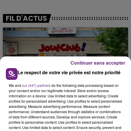
FIL D'ACTUS
Continuer sans accepter
Le respect de votre vie privée est notre priorité
LE MAGASIN JOUÉCLUB DE REIMS FERME
We and
our (447) partners
do the following data processing based on
SES PORTES
your consent and/or our legitimate interest: Store and/or access
C'était l'une des institutions du centre-ville
information on a device; Use limited data to select advertising; Create
profiles for personalised advertising; Use profiles to select personalised
rémois. Le magasin JouéClub est contraint de
advertising; Measure advertising performance; Measure content
fermer ses portes.
performance; Understand audiences through statistics or combinations
of data from different sources; Develop and improve services; Create
profiles to personalise content; Use profiles to select personalised
content; Use limited data to select content; Ensure security, prevent and