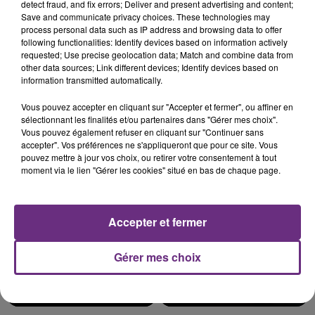
detect fraud, and fix errors; Deliver and present advertising and content;
Save and communicate privacy choices. These technologies may
process personal data such as IP address and browsing data to offer
following functionalities: Identify devices based on information actively
UNE JEUNE AUTOMOBILISTE GRIÈVEMENT
requested; Use precise geolocation data; Match and combine data from
other data sources; Link different devices; Identify devices based on
BLESSÉE
information transmitted automatically.
Une automobiliste s'est retrouvée piégée dans
son véhicule après une collision avec un poids
Vous pouvez accepter en cliquant sur "Accepter et fermer", ou affiner en
sélectionnant les finalités et/ou partenaires dans "Gérer mes choix".
lourd. Très grièvement blessée, la jeune femme
TITRES DIFFUSÉS
Vous pouvez également refuser en cliquant sur "Continuer sans
de 20 ans a été...
accepter". Vos préférences ne s'appliqueront que pour ce site. Vous
pouvez mettre à jour vos choix, ou retirer votre consentement à tout
moment via le lien "Gérer les cookies" situé en bas de chaque page.
11h26
11h26
11h23
11h23
Accepter et fermer
Gérer mes choix