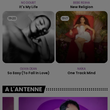
NO DOUBT
BEBE REXHA
It's My Life
New Religion
11h20
11h20
11h17
11h17
OLIVIA DEAN
NAÏKA
So Easy (to Fall In Love)
One Track Mind
A L'ANTENNE