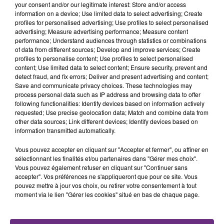
your consent and/or our legitimate interest: Store and/or access
information on a device; Use limited data to select advertising; Create
profiles for personalised advertising; Use profiles to select personalised
advertising; Measure advertising performance; Measure content
performance; Understand audiences through statistics or combinations
of data from different sources; Develop and improve services; Create
profiles to personalise content; Use profiles to select personalised
content; Use limited data to select content; Ensure security, prevent and
detect fraud, and fix errors; Deliver and present advertising and content;
Save and communicate privacy choices. These technologies may
process personal data such as IP address and browsing data to offer
Dans les prochains mois le couple lancera son
e-shop
following functionalities: Identify devices based on information actively
pour y mettre en vente son miel et ses savons.
Pour
requested; Use precise geolocation data; Match and combine data from
other data sources; Link different devices; Identify devices based on
suivre l'actualité de Mélissa et Anthony, rendez-vous
information transmitted automatically.
sur leur
page Facebook
et sur leur
compte
Instagram
.
Vous pouvez accepter en cliquant sur "Accepter et fermer", ou affiner en
sélectionnant les finalités et/ou partenaires dans "Gérer mes choix".
Vous pouvez également refuser en cliquant sur "Continuer sans
FIL D'ACTUS
accepter". Vos préférences ne s'appliqueront que pour ce site. Vous
pouvez mettre à jour vos choix, ou retirer votre consentement à tout
moment via le lien "Gérer les cookies" situé en bas de chaque page.