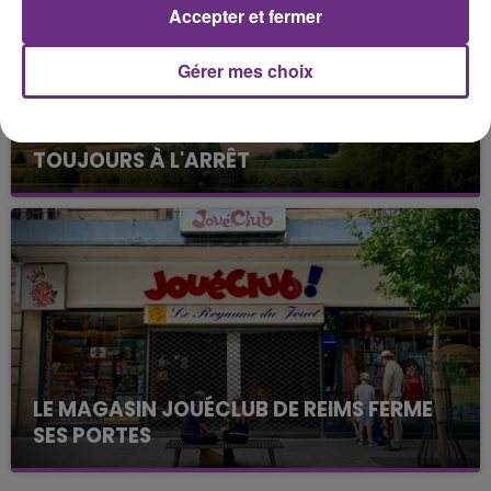
Accepter et fermer
Gérer mes choix
LA CENTRALE NUCLÉAIRE DE CHOOZ
TOUJOURS À L'ARRÊT
Cela fait déjà une semaine que la centrale
nucléaire ardennaise est à l'arrêt. Une situation
justifiée par la sécheresse intense qui est toujours
présente.
LE MAGASIN JOUÉCLUB DE REIMS FERME
SES PORTES
C'était l'une des institutions du centre-ville
rémois. Le magasin JouéClub est contraint de