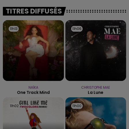
fermer ses portes.
TITRES DIFFUSÉS
11h13
11h13
11h06
11h06
NAÏKA
CHRISTOPHE MAE
One Track Mind
La Lune
11h02
11h02
11h00
11h00