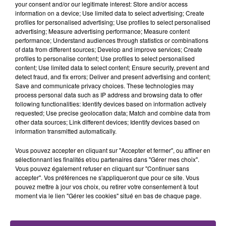
your consent and/or our legitimate interest: Store and/or access
fermer ses portes.
information on a device; Use limited data to select advertising; Create
TITRES DIFFUSÉS
profiles for personalised advertising; Use profiles to select personalised
advertising; Measure advertising performance; Measure content
performance; Understand audiences through statistics or combinations
of data from different sources; Develop and improve services; Create
9h16
9h16
9h08
9h08
profiles to personalise content; Use profiles to select personalised
content; Use limited data to select content; Ensure security, prevent and
detect fraud, and fix errors; Deliver and present advertising and content;
Save and communicate privacy choices. These technologies may
process personal data such as IP address and browsing data to offer
following functionalities: Identify devices based on information actively
requested; Use precise geolocation data; Match and combine data from
other data sources; Link different devices; Identify devices based on
information transmitted automatically.
Vous pouvez accepter en cliquant sur "Accepter et fermer", ou affiner en
ANGELE & JUSTICE
ZAHO & MC SOLAAR
sélectionnant les finalités et/ou partenaires dans "Gérer mes choix".
What You Want
Comme Caroline
Vous pouvez également refuser en cliquant sur "Continuer sans
accepter". Vos préférences ne s'appliqueront que pour ce site. Vous
9h05
9h05
9h01
9h01
pouvez mettre à jour vos choix, ou retirer votre consentement à tout
moment via le lien "Gérer les cookies" situé en bas de chaque page.