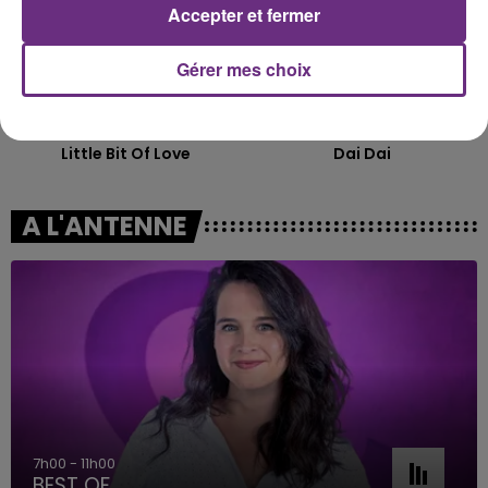
Accepter et fermer
Gérer mes choix
TOM GRENNAN
SHAKIRA FEAT. BURNA BOY
Little Bit Of Love
Dai Dai
A L'ANTENNE
7h00 - 11h00
BEST OF