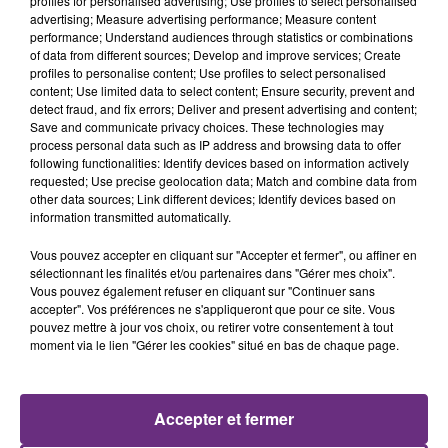
profiles for personalised advertising; Use profiles to select personalised
18h19
18h19
18h16
18h16
advertising; Measure advertising performance; Measure content
performance; Understand audiences through statistics or combinations
of data from different sources; Develop and improve services; Create
profiles to personalise content; Use profiles to select personalised
content; Use limited data to select content; Ensure security, prevent and
detect fraud, and fix errors; Deliver and present advertising and content;
Save and communicate privacy choices. These technologies may
process personal data such as IP address and browsing data to offer
following functionalities: Identify devices based on information actively
requested; Use precise geolocation data; Match and combine data from
other data sources; Link different devices; Identify devices based on
information transmitted automatically.
TAME IMPALA & JENNIE
DJO
Dracula
End Of Beginning
Vous pouvez accepter en cliquant sur "Accepter et fermer", ou affiner en
sélectionnant les finalités et/ou partenaires dans "Gérer mes choix".
18h08
18h08
18h04
18h04
Vous pouvez également refuser en cliquant sur "Continuer sans
accepter". Vos préférences ne s'appliqueront que pour ce site. Vous
pouvez mettre à jour vos choix, ou retirer votre consentement à tout
moment via le lien "Gérer les cookies" situé en bas de chaque page.
Accepter et fermer