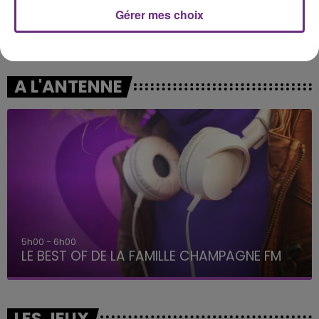
Gérer mes choix
TAYLOR SWIFT
DANIEL POWTER
Elizabeth Taylor
Bad Day
A L'ANTENNE
5h00 - 6h00
LE BEST OF DE LA FAMILLE CHAMPAGNE FM
LES JEUX