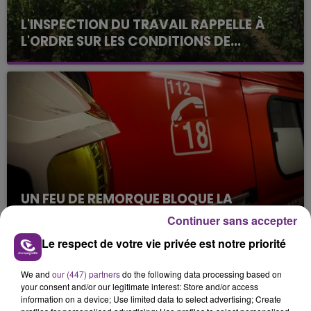
L'INSPECTION DU TRAVAIL RAPPELLE À
L'ORDRE SUR LES CONDITIONS DE...
Alors que les dates de début des vendange 2026
s'est avéré être plus précoce que prévu,
l'inspection du Travail en profite pour rappeler
les conditions de...
UN FEU DE REMORQUE BLOQUE LA
CIRCULATION DANS LES ARDENNES
Continuer sans accepter
Un feu de remorque s'est déclaré ce mercredi en
Le respect de votre vie privée est notre priorité
fin de matinée sur l'A34.
TITRES DIFFUSÉS
We and
our (447) partners
do the following data processing based on
your consent and/or our legitimate interest: Store and/or access
information on a device; Use limited data to select advertising; Create