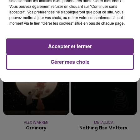
sélectionnant les finalités et/ou partenaires dans "Gérer mes choix".
Vous pouvez également refuser en cliquant sur "Continuer sans
accepter". Vos préférences ne s'appliqueront que pour ce site. Vous
pouvez mettre à jour vos choix, ou retirer votre consentement à tout
moment via le lien "Gérer les cookies" situé en bas de chaque page.
TEMPER CITY
TEDDYBEAR
Self Aware
Chaussures Roses
Accepter et fermer
4h54
4h54
4h49
4h49
Gérer mes choix
ALEX WARREN
METALLICA
Ordinary
Nothing Else Matters.