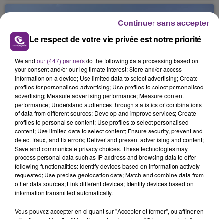
août dans la commune de Montgueux (Aube). Du
jamais vu !
Continuer sans accepter
Le respect de votre vie privée est notre priorité
We and
our (447) partners
do the following data processing based on
your consent and/or our legitimate interest: Store and/or access
information on a device; Use limited data to select advertising; Create
profiles for personalised advertising; Use profiles to select personalised
L'INSPECTION DU TRAVAIL RAPPELLE À
advertising; Measure advertising performance; Measure content
L'ORDRE SUR LES CONDITIONS DE...
performance; Understand audiences through statistics or combinations
of data from different sources; Develop and improve services; Create
Alors que les dates de début des vendange 2026
profiles to personalise content; Use profiles to select personalised
s'est avéré être plus précoce que prévu,
content; Use limited data to select content; Ensure security, prevent and
detect fraud, and fix errors; Deliver and present advertising and content;
l'inspection du Travail en profite pour rappeler
TITRES DIFFUSÉS
Save and communicate privacy choices. These technologies may
les conditions de...
process personal data such as IP address and browsing data to offer
following functionalities: Identify devices based on information actively
requested; Use precise geolocation data; Match and combine data from
5h00
5h00
4h56
4h56
other data sources; Link different devices; Identify devices based on
information transmitted automatically.
Vous pouvez accepter en cliquant sur "Accepter et fermer", ou affiner en