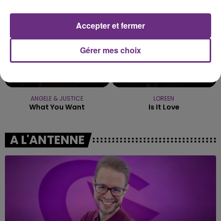
Accepter et fermer
Gérer mes choix
ANGELE & JUSTICE
LOREEN
What You Want
Is It Love
A L'ANTENNE