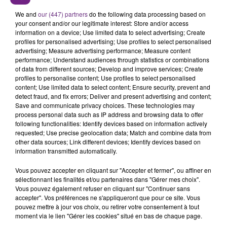
LE MAGASIN JOUÉCLUB DE REIMS FERME
SES PORTES
We and
our (447) partners
do the following data processing based on
your consent and/or our legitimate interest: Store and/or access
C'était l'une des institutions du centre-ville
information on a device; Use limited data to select advertising; Create
rémois. Le magasin JouéClub est contraint de
profiles for personalised advertising; Use profiles to select personalised
fermer ses portes.
advertising; Measure advertising performance; Measure content
TITRES DIFFUSÉS
performance; Understand audiences through statistics or combinations
of data from different sources; Develop and improve services; Create
profiles to personalise content; Use profiles to select personalised
content; Use limited data to select content; Ensure security, prevent and
19h48
19h48
19h45
19h45
detect fraud, and fix errors; Deliver and present advertising and content;
Save and communicate privacy choices. These technologies may
process personal data such as IP address and browsing data to offer
following functionalities: Identify devices based on information actively
requested; Use precise geolocation data; Match and combine data from
other data sources; Link different devices; Identify devices based on
information transmitted automatically.
Vous pouvez accepter en cliquant sur "Accepter et fermer", ou affiner en
sélectionnant les finalités et/ou partenaires dans "Gérer mes choix".
Vous pouvez également refuser en cliquant sur "Continuer sans
JEREMY FREROT
KALEO
accepter". Vos préférences ne s'appliqueront que pour ce site. Vous
Frerot
Way Down We Go
pouvez mettre à jour vos choix, ou retirer votre consentement à tout
moment via le lien "Gérer les cookies" situé en bas de chaque page.
19h42
19h42
19h40
19h40