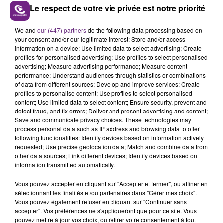
Le respect de votre vie privée est notre priorité
We and
our (447) partners
do the following data processing based on
LE MAGASIN JOUÉCLUB DE REIMS FERME
your consent and/or our legitimate interest: Store and/or access
SES PORTES
information on a device; Use limited data to select advertising; Create
C'était l'une des institutions du centre-ville
profiles for personalised advertising; Use profiles to select personalised
advertising; Measure advertising performance; Measure content
rémois. Le magasin JouéClub est contraint de
performance; Understand audiences through statistics or combinations
fermer ses portes.
of data from different sources; Develop and improve services; Create
TITRES DIFFUSÉS
profiles to personalise content; Use profiles to select personalised
content; Use limited data to select content; Ensure security, prevent and
detect fraud, and fix errors; Deliver and present advertising and content;
17h00
17h00
16h56
16h56
Save and communicate privacy choices. These technologies may
process personal data such as IP address and browsing data to offer
following functionalities: Identify devices based on information actively
requested; Use precise geolocation data; Match and combine data from
other data sources; Link different devices; Identify devices based on
information transmitted automatically.
Vous pouvez accepter en cliquant sur "Accepter et fermer", ou affiner en
sélectionnant les finalités et/ou partenaires dans "Gérer mes choix".
Vous pouvez également refuser en cliquant sur "Continuer sans
accepter". Vos préférences ne s'appliqueront que pour ce site. Vous
pouvez mettre à jour vos choix, ou retirer votre consentement à tout
TEDDY SWIMS
INDOCHINE