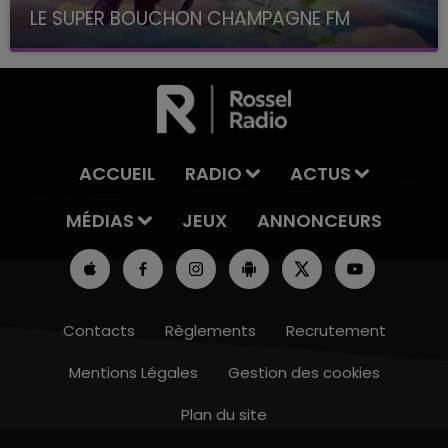
LE SUPER BOUCHON CHAMPAGNE FM
avec La Famille Champagne FM, à 8H10
ACCUEIL
RADIO
ACTUS
MÉDIAS
JEUX
ANNONCEURS
Contacts
Règlements
Recrutement
Mentions Légales
Gestion des cookies
Plan du site
11h00 - 16h00
LE WEEK-END CHAMPAGNE FM