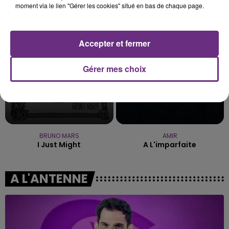
moment via le lien "Gérer les cookies" situé en bas de chaque page.
Mr Know It All
Les Nouveaux Soleils
16h53
16h53
16h47
16h47
Accepter et fermer
Gérer mes choix
BRUNO MARS
AMIR
I Just Might
A L'imparfaite
A L'ANTENNE