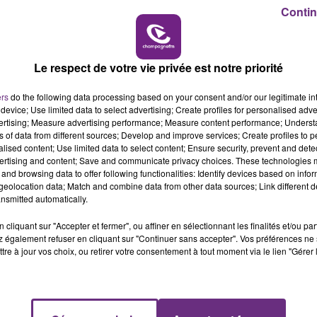
Contin
6h00 - 10h00
LA FAMILLE
Le respect de votre vie privée est notre priorité
ers
do the following data processing based on your consent and/or our legitimate int
device; Use limited data to select advertising; Create profiles for personalised adver
vertising; Measure advertising performance; Measure content performance; Unders
ns of data from different sources; Develop and improve services; Create profiles to 
alised content; Use limited data to select content; Ensure security, prevent and detect
ertising and content; Save and communicate privacy choices. These technologies
and browsing data to offer following functionalities: Identify devices based on infor
eolocation data; Match and combine data from other data sources; Link different de
nsmitted automatically.
L'INSPECTION DU TRAVAIL RAPPELLE À
L'ORDRE SUR LES CONDITIONS DE...
cliquant sur "Accepter et fermer", ou affiner en sélectionnant les finalités et/ou pa
 également refuser en cliquant sur "Continuer sans accepter". Vos préférences ne 
Alors que les dates de début des vendange
tre à jour vos choix, ou retirer votre consentement à tout moment via le lien "Gérer 
2026 s'est avéré être plus précoce que prévu,
l'inspection du Travail en profite pour rappeler
les conditions de...