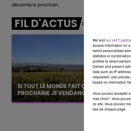
5h00 - 6h00
décembre prochain.
LE BEST OF DE LA FAMILLE
CHAMPAGNE FM
FIL D'ACTUS
We and
our (447) partn
access information on a 
select personalised ad
statistics or combinatio
profiles to select person
Deliver and present adv
data such as IP address 
requested; Use precise g
based on information tra
SI TOUT LE MONDE FAIT ÇA, MOI L'ANNÉE
PROCHAINE JE VENDANGE EN...
Vous pouvez accepter en 
mes choix". Vous pouvez
La vendange en Champagne a débuté ce jeudi
ce site. Vous pouvez met
6 août dans la commune de Montgueux (Aube).
bas de chaque page.
Du jamais vu !