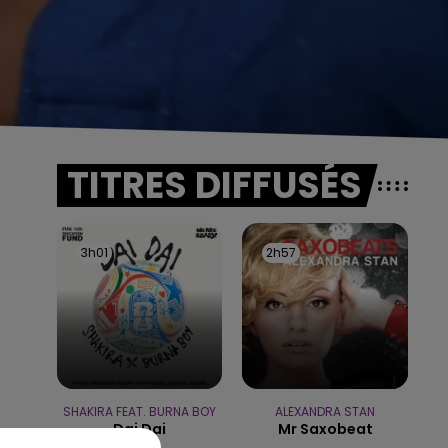
TITRES DIFFUSÉS
3h01
3h01
2h57
2h57
SHAKIRA FEAT. BURNA BOY
ALEXANDRA STAN
Dai Dai
Mr Saxobeat