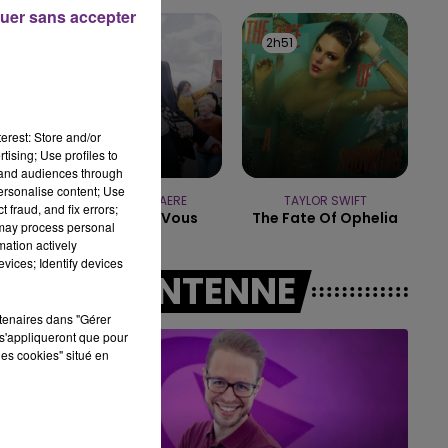
uer sans accepter
10h00 - 14h00
2h55
2h55
2h51
2h51
LE TICKET DE CAISSE
erest: Store and/or
tising; Use profiles to
tand audiences through
personalise content; Use
PIERRE DE MAERE
TAYLOR SWIFT
 fraud, and fix errors;
Je Pense A Vous
The Fate Of Ophelia
 may process personal
mation actively
vices; Identify devices
A L'ANTENNE
rtenaires dans "Gérer
s'appliqueront que pour
les cookies" situé en