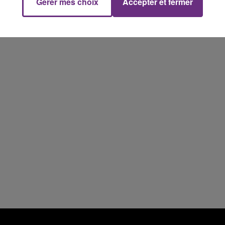
Gérer mes choix
Accepter et fermer
10h00 - 14h00
LE TICKET DE CAISSE