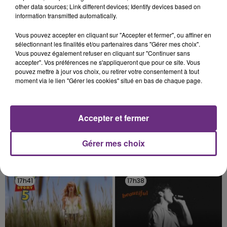
fermer ses portes.
other data sources; Link different devices; Identify devices based on
TITRES DIFFUSÉS
information transmitted automatically.
Vous pouvez accepter en cliquant sur "Accepter et fermer", ou affiner en
sélectionnant les finalités et/ou partenaires dans "Gérer mes choix".
17h47
17h47
17h43
17h43
Vous pouvez également refuser en cliquant sur "Continuer sans
accepter". Vos préférences ne s'appliqueront que pour ce site. Vous
pouvez mettre à jour vos choix, ou retirer votre consentement à tout
moment via le lien "Gérer les cookies" situé en bas de chaque page.
Accepter et fermer
Gérer mes choix
ADELE CASTILLON
MACKLEMORE
Ete Avec Toi
Can't Hold Us
17h41
17h41
17h38
17h38