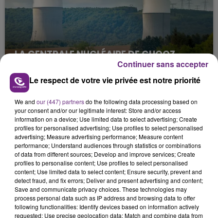
LA CENTRALE NUCLÉAIRE DE CHOOZ
Continuer sans accepter
TOUJOURS À L'ARRÊT
Cela fait déjà une semaine que la centrale
Le respect de votre vie privée est notre priorité
nucléaire ardennaise est à l'arrêt. Une situation
justifiée par la sécheresse intense qui est toujours
We and
our (447) partners
do the following data processing based on
your consent and/or our legitimate interest: Store and/or access
présente.
information on a device; Use limited data to select advertising; Create
profiles for personalised advertising; Use profiles to select personalised
advertising; Measure advertising performance; Measure content
performance; Understand audiences through statistics or combinations
of data from different sources; Develop and improve services; Create
profiles to personalise content; Use profiles to select personalised
content; Use limited data to select content; Ensure security, prevent and
LE MAGASIN JOUÉCLUB DE REIMS FERME
detect fraud, and fix errors; Deliver and present advertising and content;
SES PORTES
Save and communicate privacy choices. These technologies may
process personal data such as IP address and browsing data to offer
C'était l'une des institutions du centre-ville
following functionalities: Identify devices based on information actively
rémois. Le magasin JouéClub est contraint de
requested; Use precise geolocation data; Match and combine data from