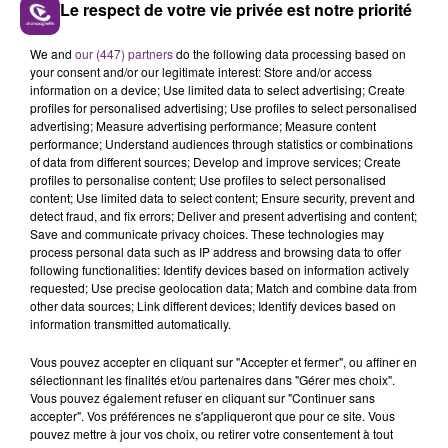
Le respect de votre vie privée est notre priorité
VENEZ FÊTER CE WEEK-END
L'ANNIVERSAIRE DE WOINIC
We and
our (447) partners
do the following data processing based on
your consent and/or our legitimate interest: Store and/or access
Ce samedi 8 août sera un grand jour :
information on a device; Use limited data to select advertising; Create
l'anniversaire du plus gros sanglier du monde.
profiles for personalised advertising; Use profiles to select personalised
advertising; Measure advertising performance; Measure content
Une fête est donc organisée et vous êtes tous
TITRES DIFFUSÉS
performance; Understand audiences through statistics or combinations
conviés !
of data from different sources; Develop and improve services; Create
profiles to personalise content; Use profiles to select personalised
content; Use limited data to select content; Ensure security, prevent and
5h56
5h56
5h51
5h51
detect fraud, and fix errors; Deliver and present advertising and content;
Save and communicate privacy choices. These technologies may
process personal data such as IP address and browsing data to offer
following functionalities: Identify devices based on information actively
requested; Use precise geolocation data; Match and combine data from
other data sources; Link different devices; Identify devices based on
information transmitted automatically.
Vous pouvez accepter en cliquant sur "Accepter et fermer", ou affiner en
sélectionnant les finalités et/ou partenaires dans "Gérer mes choix".
Vous pouvez également refuser en cliquant sur "Continuer sans
ORELSAN
MICHAEL JACKSON
accepter". Vos préférences ne s'appliqueront que pour ce site. Vous
La Quete
You Are Not Alone
pouvez mettre à jour vos choix, ou retirer votre consentement à tout