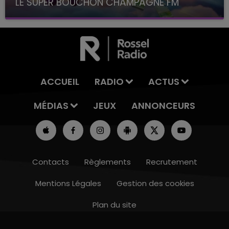
LE SUPER BOUCHON CHAMPAGNE FM
avec La Famille Champagne FM, à 8H10
ACCUEIL
RADIO
ACTUS
MÉDIAS
JEUX
ANNONCEURS
Contacts
Règlements
Recrutement
Mentions Légales
Gestion des cookies
Plan du site
10h00 - 14h00
LE TICKET DE CAISSE