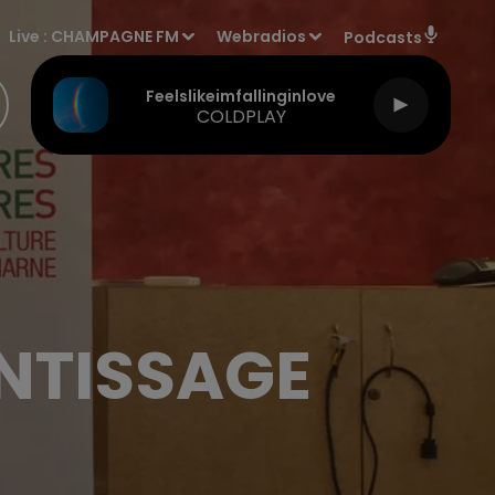
Live :
CHAMPAGNE FM
Webradios
Podcasts
Feelslikeimfallinginlove
COLDPLAY
ENTISSAGE