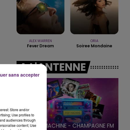
15h00 - 19h00
LE CLUB CHAMPAGNE FM
ALEX WARREN
ORIA
Fever Dream
Soiree Mondaine
A L'ANTENNE
uer sans accepter
erest: Store and/or
tising; Use profiles to
19h00 - 19h15
tand audiences through
LA POP MACHINE - CHAMPAGNE FM
personalise content; Use