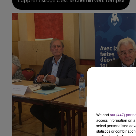
L'apprentissage c'est le chemin vers l'emploi
10h00 - 14h00
LE TICKET DE CAISSE
We and
our (447) partn
access information on a 
14h00 - 15h00
select personalised ad
La Radio Pop
statistics or combinatio