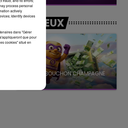
 fraud, and fix errors;
 may process personal
mation actively
vices; Identify devices
LES JEUX
rtenaires dans "Gérer
n
s'appliqueront que pour
les cookies" situé en
LE SUPER BOUCHON CHAMPAGNE
FM
avec La Famille Champagne FM, à 8H10