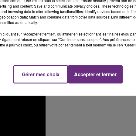
alised content; Use limited data to select content; Ensure security, prevent and detect
ertising and content; Save and communicate privacy choices. These technologies
mea
and browsing data to offer following functionalities: Identify devices based on infor
eolocation data; Match and combine data from other data sources; Link different de
hampagne
nsmitted automatically.
nce de l'apprentissage. Des aides financières à
cliquant sur "Accepter et fermer", ou affiner en sélectionnant les finalités et/ou pa
es de moins de 250 salariés, de l'ordre de 5.000€ pour u
 également refuser en cliquant sur "Continuer sans accepter". Vos préférences ne 
tre à jour vos choix, ou retirer votre consentement à tout moment via le lien "Gérer 
Gérer mes choix
Accepter et fermer