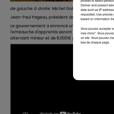
profiles to select person
Deliver and present adv
de gauche à droite:
Michel Gobillot, président d'
Al
data such as IP address 
requested; Use precise g
Jean-Paul Pageau, président de la
CCI Marne en C
based on information tra
Le gouvernement a annoncé un vaste de plan de rela
Vous pouvez accepter en 
l'embauche d'apprentis seront versées aux entrepris
mes choix". Vous pouvez
alternant mineur et de 8.000€ pour un majeur.
ce site. Vous pouvez met
bas de chaque page.