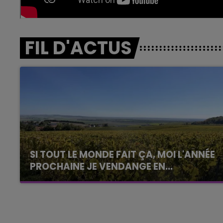
FIL D'ACTUS
SI TOUT LE MONDE FAIT ÇA, MOI L'ANNÉE
PROCHAINE JE VENDANGE EN...
La vendange en Champagne a débuté ce jeudi
6 août dans la commune de Montgueux (Aube).
Du jamais vu !