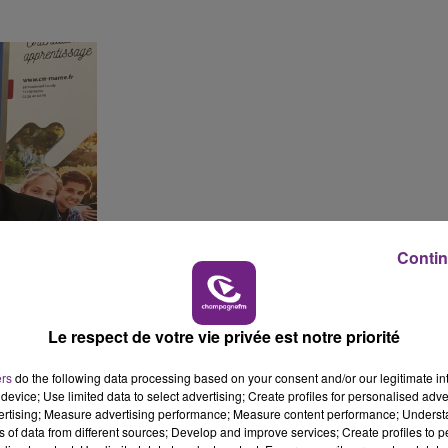
14h00 - 15h00
LA RADIO POP
Contin
Le respect de votre vie privée est notre priorité
ers
do the following data processing based on your consent and/or our legitimate int
device; Use limited data to select advertising; Create profiles for personalised adver
15h00 - 19h00
vertising; Measure advertising performance; Measure content performance; Unders
Le Club Champagne FM
ns of data from different sources; Develop and improve services; Create profiles to 