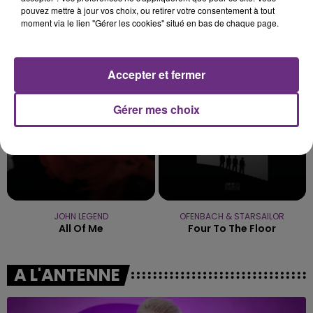
pouvez mettre à jour vos choix, ou retirer votre consentement à tout
moment via le lien "Gérer les cookies" situé en bas de chaque page.
SIENNA SPIRO
CHRISTOPHE WILLEM
Die On This Hill
Systaime
Accepter et fermer
7h44
7h44
7h41
7h41
Gérer mes choix
JOHN LEGEND
OFENBACH & STARSAILOR
All Of Me
Four To The Floor
A L'ANTENNE