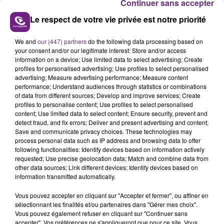
Continuer sans accepter
Le respect de votre vie privée est notre priorité
We and
our (447) partners
do the following data processing based on
your consent and/or our legitimate interest: Store and/or access
LE MAGASIN JOUÉCLUB DE REIMS FERME
information on a device; Use limited data to select advertising; Create
SES PORTES
profiles for personalised advertising; Use profiles to select personalised
advertising; Measure advertising performance; Measure content
C'était l'une des institutions du centre-ville
performance; Understand audiences through statistics or combinations
rémois. Le magasin JouéClub est contraint de
of data from different sources; Develop and improve services; Create
fermer ses portes.
profiles to personalise content; Use profiles to select personalised
TITRES DIFFUSÉS
content; Use limited data to select content; Ensure security, prevent and
detect fraud, and fix errors; Deliver and present advertising and content;
Save and communicate privacy choices. These technologies may
process personal data such as IP address and browsing data to offer
7h52
7h52
7h47
7h47
following functionalities: Identify devices based on information actively
requested; Use precise geolocation data; Match and combine data from
other data sources; Link different devices; Identify devices based on
information transmitted automatically.
Vous pouvez accepter en cliquant sur "Accepter et fermer", ou affiner en
sélectionnant les finalités et/ou partenaires dans "Gérer mes choix".
Vous pouvez également refuser en cliquant sur "Continuer sans
accepter". Vos préférences ne s'appliqueront que pour ce site. Vous