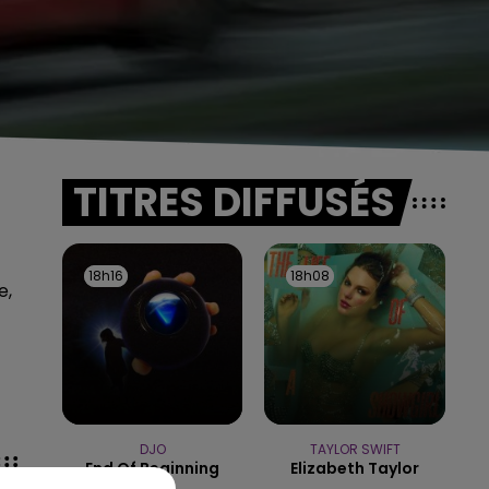
TITRES DIFFUSÉS
18h16
18h16
18h08
18h08
e,
DJO
TAYLOR SWIFT
End Of Beginning
Elizabeth Taylor
5h0