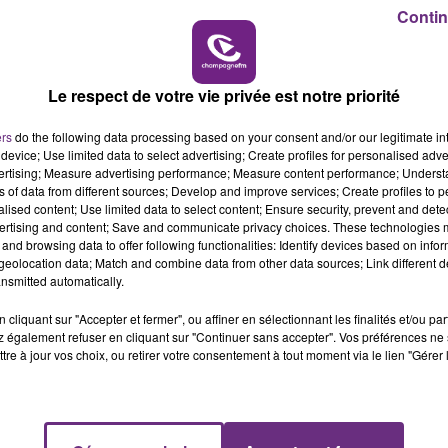
19h00 - 19h15
19h15 - 20h00
Contin
ACHINE - CHAMPAGNE FM
LA RADIO PO
Le respect de votre vie privée est notre priorité
ers
do the following data processing based on your consent and/or our legitimate int
device; Use limited data to select advertising; Create profiles for personalised adver
vertising; Measure advertising performance; Measure content performance; Unders
UN FEU DE REMORQUE BLOQUE LA
ns of data from different sources; Develop and improve services; Create profiles to 
CIRCULATION DANS LES ARDENNES
alised content; Use limited data to select content; Ensure security, prevent and detect
ertising and content; Save and communicate privacy choices. These technologies
Un feu de remorque s'est déclaré ce mercredi
and browsing data to offer following functionalities: Identify devices based on infor
en fin de matinée sur l'A34.
eolocation data; Match and combine data from other data sources; Link different de
nsmitted automatically.
cliquant sur "Accepter et fermer", ou affiner en sélectionnant les finalités et/ou pa
 également refuser en cliquant sur "Continuer sans accepter". Vos préférences ne 
tre à jour vos choix, ou retirer votre consentement à tout moment via le lien "Gérer 