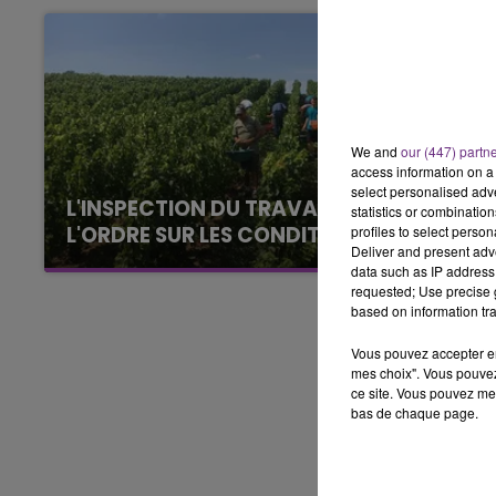
15h00 - 19h00
B CHAMPAGNE FM
LA POP M
We and
our (447) partn
access information on a 
select personalised ad
L'INSPECTION DU TRAVAIL RAPPELLE À
statistics or combinatio
L'ORDRE SUR LES CONDITIONS DE...
profiles to select person
Deliver and present adv
Alors que les dates de début des vendange
data such as IP address 
2026 s'est avéré être plus précoce que prévu,
requested; Use precise g
based on information tra
l'inspection du Travail en profite pour rappeler
les conditions de...
Vous pouvez accepter en 
mes choix". Vous pouvez
ce site. Vous pouvez met
bas de chaque page.