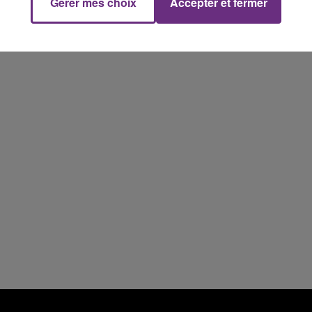
5h00 - 6h00
Gérer mes choix
Accepter et fermer
LE BEST OF DE LA FAMILLE
CHAMPAGNE FM