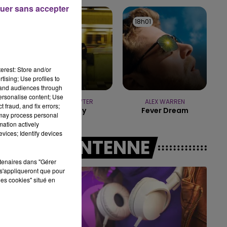
LE BEST OF
uer sans accepter
P
CHAM
18h04
18h04
18h01
18h01
erest: Store and/or
tising; Use profiles to
tand audiences through
personalise content; Use
DANIEL POWTER
ALEX WARREN
 fraud, and fix errors;
Bad Day
Fever Dream
 may process personal
mation actively
vices; Identify devices
A L'ANTENNE
rtenaires dans "Gérer
s'appliqueront que pour
les cookies" situé en