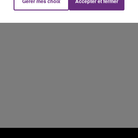
Gérer mes choix
Accepter et fermer
son véhicule après une collision avec un poids
15h00 - 19h00
Le Club Champagne FM
lourd. Très grièvement blessée, la jeune femme
de 20 ans a été...