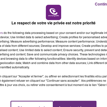
é à Launois-sur-Vence et avaient lancé un appel à
14h00 - 15h00
Contin
LA RADIO POP
ut de recherches criminelles de la gendarmerie nationale 
Le respect de votre vie privée est notre priorité
in, se poursuit.
ers
do the following data processing based on your consent and/or our legitimate int
device; Use limited data to select advertising; Create profiles for personalised adver
vertising; Measure advertising performance; Measure content performance; Unders
ns of data from different sources; Develop and improve services; Create profiles to 
alised content; Use limited data to select content; Ensure security, prevent and detect
ertising and content; Save and communicate privacy choices. These technologies
and browsing data to offer following functionalities: Identify devices based on infor
eolocation data; Match and combine data from other data sources; Link different de
nsmitted automatically.
cliquant sur "Accepter et fermer", ou affiner en sélectionnant les finalités et/ou pa
 également refuser en cliquant sur "Continuer sans accepter". Vos préférences ne 
tre à jour vos choix, ou retirer votre consentement à tout moment via le lien "Gérer 
UNE JEUNE AUTOMOBILISTE GRIÈVEMENT
BLESSÉE
Une automobiliste s'est retrouvée piégée dans