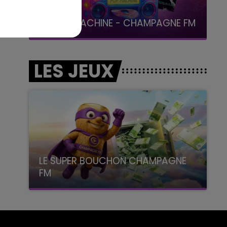
19h00 - 19h15
LA POP MACHINE - CHAMPAGNE FM
LES JEUX
LE SUPER BOUCHON CHAMPAGNE
FM
avec La Famille Champagne FM, à 8H10