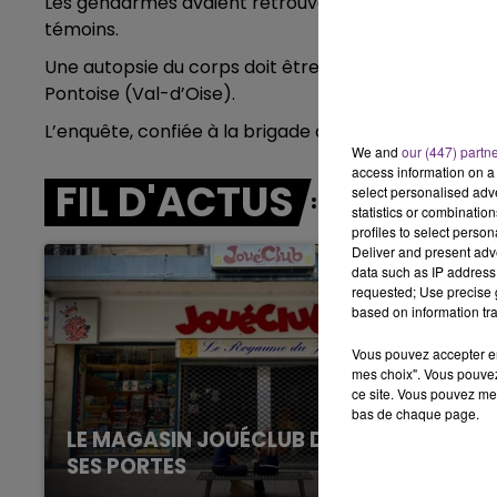
Les gendarmes avaient retrouvé son fourgon, calcin
10h00 - 14h00
témoins.
LE TICKET DE CAISSE
Une autopsie du corps doit être pratiquée à l’Instit
Pontoise (Val-d’Oise).
L’enquête, confiée à la brigade de recherches de Rev
We and
our (447) partn
access information on a 
FIL D'ACTUS
select personalised ad
statistics or combinatio
profiles to select person
Deliver and present adv
data such as IP address 
requested; Use precise g
based on information tra
Vous pouvez accepter en 
mes choix". Vous pouvez
ce site. Vous pouvez met
bas de chaque page.
LE MAGASIN JOUÉCLUB DE REIMS FERME
SES PORTES
C'était l'une des institutions du centre-ville