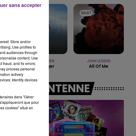
15h00 - 19h00
uer sans accepter
LE CLUB CHAMPAGNE FM
10h10
10h10
10h07
10h07
à
erest: Store and/or
tising; Use profiles to
tand audiences through
personalise content; Use
ALEX WARREN
JOHN LEGEND
 fraud, and fix errors;
Passenger
All Of Me
 may process personal
mation actively
vices; Identify devices
A L'ANTENNE
rtenaires dans "Gérer
s'appliqueront que pour
les cookies" situé en