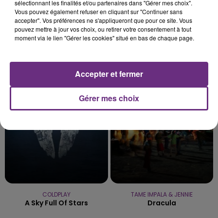
sélectionnant les finalités et/ou partenaires dans "Gérer mes choix".
Vous pouvez également refuser en cliquant sur "Continuer sans
accepter". Vos préférences ne s'appliqueront que pour ce site. Vous
pouvez mettre à jour vos choix, ou retirer votre consentement à tout
moment via le lien "Gérer les cookies" situé en bas de chaque page.
RAYE
INDOCHINE
Where Is My Husband!
Les Nouveaux Soleils
Accepter et fermer
13h39
13h39
13h36
13h36
Gérer mes choix
COLDPLAY
TAME IMPALA & JENNIE
A Sky Full Of Stars
Dracula