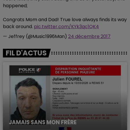
happened;
Congrats Mom and Dad! True love always finds its way
back around.
pic.twitter.com/KYk3qc1QK4
— Jeffrey (@Music1996Man)
24 décembre 2017
FIL D'ACTUS
JAMAIS SANS MON FRÈRE
Julien Fourel n'a plus donné signé de vie depuis 5