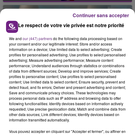
mois. Sa sœur poursuit ses recherches pour le
retrouver.
Continuer sans accepter
Le respect de votre vie privée est notre priorité
We and
our (447) partners
do the following data processing based on
your consent and/or our legitimate interest: Store and/or access
information on a device; Use limited data to select advertising; Create
profiles for personalised advertising; Use profiles to select personalised
LA CENTRALE NUCLÉAIRE DE CHOOZ
advertising; Measure advertising performance; Measure content
performance; Understand audiences through statistics or combinations
TOUJOURS À L'ARRÊT
of data from different sources; Develop and improve services; Create
Cela fait déjà une semaine que la centrale
profiles to personalise content; Use profiles to select personalised
nucléaire ardennaise est à l'arrêt. Une situation
content; Use limited data to select content; Ensure security, prevent and
detect fraud, and fix errors; Deliver and present advertising and content;
justifiée par la sécheresse intense qui est toujours
TITRES DIFFUSÉS
Save and communicate privacy choices. These technologies may
présente.
process personal data such as IP address and browsing data to offer
following functionalities: Identify devices based on information actively
requested; Use precise geolocation data; Match and combine data from
13h50
13h50
13h43
13h43
other data sources; Link different devices; Identify devices based on
information transmitted automatically.
Vous pouvez accepter en cliquant sur "Accepter et fermer", ou affiner en