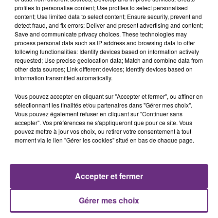
profiles to personalise content; Use profiles to select personalised
content; Use limited data to select content; Ensure security, prevent and
detect fraud, and fix errors; Deliver and present advertising and content;
Save and communicate privacy choices. These technologies may
process personal data such as IP address and browsing data to offer
following functionalities: Identify devices based on information actively
requested; Use precise geolocation data; Match and combine data from
other data sources; Link different devices; Identify devices based on
VENEZ FÊTER CE WEEK-END
information transmitted automatically.
L'ANNIVERSAIRE DE WOINIC
Vous pouvez accepter en cliquant sur "Accepter et fermer", ou affiner en
Ce samedi 8 août sera un grand jour :
sélectionnant les finalités et/ou partenaires dans "Gérer mes choix".
l'anniversaire du plus gros sanglier du monde.
Vous pouvez également refuser en cliquant sur "Continuer sans
Une fête est donc organisée et vous êtes tous
accepter". Vos préférences ne s'appliqueront que pour ce site. Vous
TITRES DIFFUSÉS
pouvez mettre à jour vos choix, ou retirer votre consentement à tout
conviés !
moment via le lien "Gérer les cookies" situé en bas de chaque page.
5h49
5h49
5h47
5h47
Accepter et fermer
Gérer mes choix