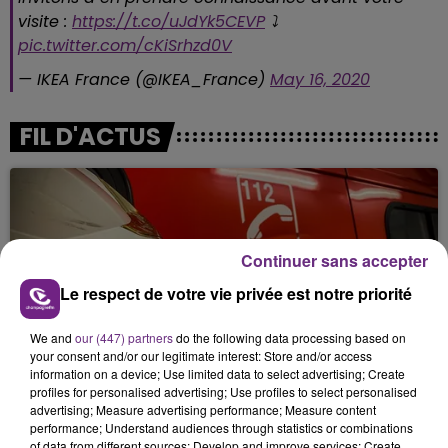
visite :
https://t.co/uJdYk5CEVP
⤵
pic.twitter.com/cKiSrhzd0V
— IKEA France (@IKEA_France)
May 16, 2020
FIL D'ACTUS
Continuer sans accepter
Le respect de votre vie privée est notre priorité
We and
our (447) partners
do the following data processing based on
UN FEU DE REMORQUE BLOQUE LA
your consent and/or our legitimate interest: Store and/or access
CIRCULATION DANS LES ARDENNES
information on a device; Use limited data to select advertising; Create
profiles for personalised advertising; Use profiles to select personalised
Un feu de remorque s'est déclaré ce mercredi en
advertising; Measure advertising performance; Measure content
fin de matinée sur l'A34.
performance; Understand audiences through statistics or combinations
of data from different sources; Develop and improve services; Create