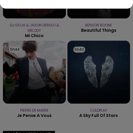
DJ GOJA & JASON DERULO &
BENSON BOONE
Beautiful Things
MELODY
Mi Chico
5h44
5h44
5h40
5h40
PIERRE DE MAERE
COLDPLAY
Je Pense A Vous
A Sky Full Of Stars