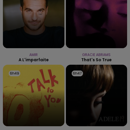
AMIR
GRACIE ABRAMS
A L'imparfaite
That's So True
6h49
6h49
6h47
6h47