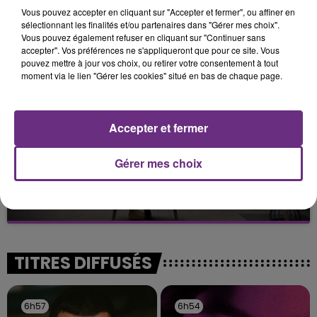
LA CENTRALE NUCLÉAIRE DE CHOOZ
Vous pouvez accepter en cliquant sur "Accepter et fermer", ou affiner en
TOUJOURS À L'ARRÊT
sélectionnant les finalités et/ou partenaires dans "Gérer mes choix".
Vous pouvez également refuser en cliquant sur "Continuer sans
Cela fait déjà une semaine que la centrale
accepter". Vos préférences ne s'appliqueront que pour ce site. Vous
nucléaire ardennaise est à l'arrêt. Une situation
pouvez mettre à jour vos choix, ou retirer votre consentement à tout
justifiée par la sécheresse intense qui est toujours
moment via le lien "Gérer les cookies" situé en bas de chaque page.
présente.
Accepter et fermer
Gérer mes choix
LE MAGASIN JOUÉCLUB DE REIMS FERME
SES PORTES
C'était l'une des institutions du centre-ville
rémois. Le magasin JouéClub est contraint de
fermer ses portes.
TITRES DIFFUSÉS
6h57
6h57
6h54
6h54