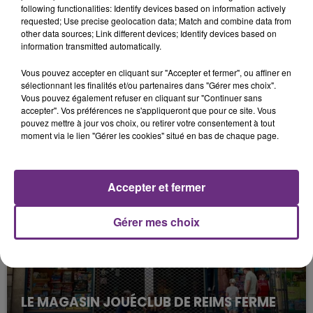
following functionalities: Identify devices based on information actively
requested; Use precise geolocation data; Match and combine data from
other data sources; Link different devices; Identify devices based on
information transmitted automatically.
Vous pouvez accepter en cliquant sur "Accepter et fermer", ou affiner en
sélectionnant les finalités et/ou partenaires dans "Gérer mes choix".
Vous pouvez également refuser en cliquant sur "Continuer sans
accepter". Vos préférences ne s'appliqueront que pour ce site. Vous
pouvez mettre à jour vos choix, ou retirer votre consentement à tout
LA CENTRALE NUCLÉAIRE DE CHOOZ
moment via le lien "Gérer les cookies" situé en bas de chaque page.
TOUJOURS À L'ARRÊT
Cela fait déjà une semaine que la centrale
nucléaire ardennaise est à l'arrêt. Une situation
Accepter et fermer
justifiée par la sécheresse intense qui est toujours
présente.
Gérer mes choix
LE MAGASIN JOUÉCLUB DE REIMS FERME