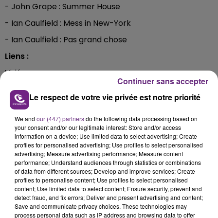
- John Grape : Summer House
- Ian Caulfield : Mess in New-York
- Ian Caulfield : Pas grand chose
Liens :
Vidéo promo
Continuer sans accepter
concerts :
https://www.facebook.com/2098899328670
Le respect de votre vie privée est notre priorité
Facebook :
https://www.facebook.com/Ian.caulfield.mu
Instagram :
https://www.instagram.com/ian.caulfield/?
We and
our (447) partners
do the following data processing based on
your consent and/or our legitimate interest: Store and/or access
hl=fr
information on a device; Use limited data to select advertising; Create
Youtube
profiles for personalised advertising; Use profiles to select personalised
advertising; Measure advertising performance; Measure content
:
https://www.youtube.com/channel/UC4pbxQ3JUhM
performance; Understand audiences through statistics or combinations
of data from different sources; Develop and improve services; Create
Twitter :
https://twitter.com/iamiancaulfield
profiles to personalise content; Use profiles to select personalised
content; Use limited data to select content; Ensure security, prevent and
detect fraud, and fix errors; Deliver and present advertising and content;
FIL D'ACTUS
Save and communicate privacy choices. These technologies may
process personal data such as IP address and browsing data to offer