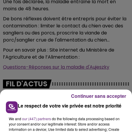
Une fois déclarée, la maladie entraîne la mort en
moins de 48 heures.
De bons réflexes doivent être entrepris pour éviter la
contamination : limiter le contact du chien avec des
sangliers ou des porcs, proscrire la viande de
porc/sanglier crue de l'alimentation du chien…
Pour en savoir plus : Site internet du Ministère de
l’Agriculture et de l’Alimentation :
Questions-Réponses sur la maladie d'Aujeszky
FIL D'ACTUS
Continuer sans accepter
Le respect de votre vie privée est notre priorité
We and
our (447) partners
do the following data processing based on
your consent and/or our legitimate interest: Store and/or access
information on a device; Use limited data to select advertising; Create