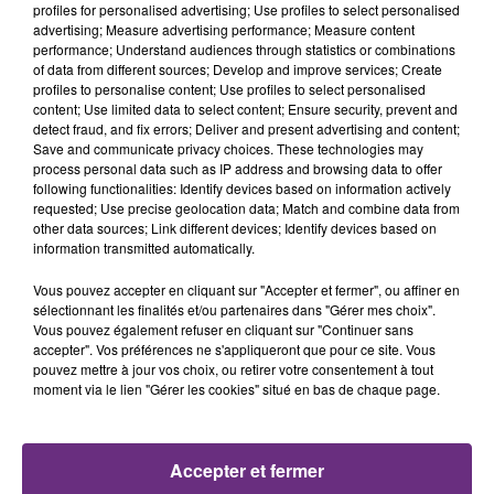
profiles for personalised advertising; Use profiles to select personalised
advertising; Measure advertising performance; Measure content
performance; Understand audiences through statistics or combinations
LA CENTRALE NUCLÉAIRE DE CHOOZ
of data from different sources; Develop and improve services; Create
TOUJOURS À L'ARRÊT
profiles to personalise content; Use profiles to select personalised
Cela fait déjà une semaine que la centrale
content; Use limited data to select content; Ensure security, prevent and
detect fraud, and fix errors; Deliver and present advertising and content;
nucléaire ardennaise est à l'arrêt. Une situation
Save and communicate privacy choices. These technologies may
justifiée par la sécheresse intense qui est toujours
process personal data such as IP address and browsing data to offer
présente.
following functionalities: Identify devices based on information actively
requested; Use precise geolocation data; Match and combine data from
other data sources; Link different devices; Identify devices based on
information transmitted automatically.
Vous pouvez accepter en cliquant sur "Accepter et fermer", ou affiner en
sélectionnant les finalités et/ou partenaires dans "Gérer mes choix".
LE MAGASIN JOUÉCLUB DE REIMS FERME
Vous pouvez également refuser en cliquant sur "Continuer sans
accepter". Vos préférences ne s'appliqueront que pour ce site. Vous
SES PORTES
pouvez mettre à jour vos choix, ou retirer votre consentement à tout
C'était l'une des institutions du centre-ville
moment via le lien "Gérer les cookies" situé en bas de chaque page.
rémois. Le magasin JouéClub est contraint de
fermer ses portes.
TITRES DIFFUSÉS
Accepter et fermer