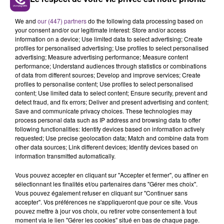
LE MAGASIN JOUÉCLUB DE REIMS FERME
We and
our (447) partners
do the following data processing based on
SES PORTES
your consent and/or our legitimate interest: Store and/or access
C'était l'une des institutions du centre-ville
information on a device; Use limited data to select advertising; Create
profiles for personalised advertising; Use profiles to select personalised
rémois. Le magasin JouéClub est contraint de
advertising; Measure advertising performance; Measure content
fermer ses portes.
performance; Understand audiences through statistics or combinations
TITRES DIFFUSÉS
of data from different sources; Develop and improve services; Create
profiles to personalise content; Use profiles to select personalised
content; Use limited data to select content; Ensure security, prevent and
19h15
19h15
19h12
19h12
detect fraud, and fix errors; Deliver and present advertising and content;
Save and communicate privacy choices. These technologies may
process personal data such as IP address and browsing data to offer
following functionalities: Identify devices based on information actively
requested; Use precise geolocation data; Match and combine data from
other data sources; Link different devices; Identify devices based on
information transmitted automatically.
Vous pouvez accepter en cliquant sur "Accepter et fermer", ou affiner en
sélectionnant les finalités et/ou partenaires dans "Gérer mes choix".
Vous pouvez également refuser en cliquant sur "Continuer sans
accepter". Vos préférences ne s'appliqueront que pour ce site. Vous
DAYSY & JOSEPH KAMEL
NAÏKA
pouvez mettre à jour vos choix, ou retirer votre consentement à tout
Par Coeur
One Track Mind
moment via le lien "Gérer les cookies" situé en bas de chaque page.