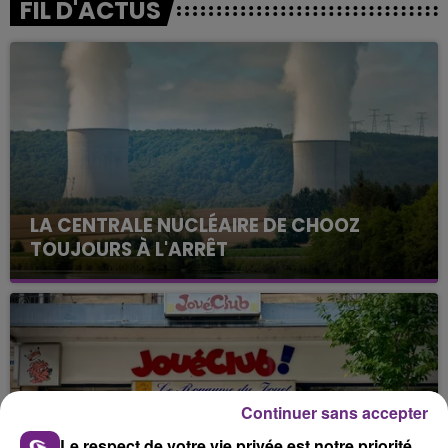
FIL D'ACTUS
LA CENTRALE NUCLÉAIRE DE CHOOZ
TOUJOURS À L'ARRÊT
Cela fait déjà une semaine que la centrale
nucléaire ardennaise est à l'arrêt. Une situation
justifiée par la sécheresse intense qui est toujours
présente.
Continuer sans accepter
Le respect de votre vie privée est notre priorité