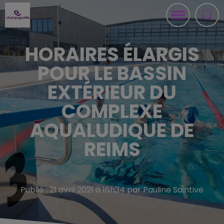
HORAIRES ÉLARGIS
POUR LE BASSIN
EXTÉRIEUR DU
COMPLEXE
AQUALUDIQUE DE
REIMS
Publié : 21 avril 2021 à 16h34 par Pauline Saintive