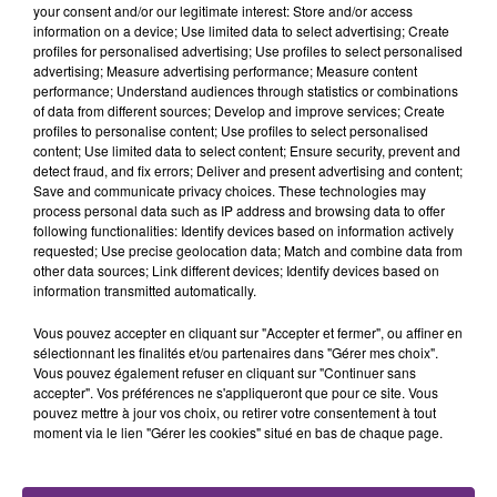
rémois. Le magasin JouéClub est contraint de
your consent and/or our legitimate interest: Store and/or access
fermer ses portes.
information on a device; Use limited data to select advertising; Create
TITRES DIFFUSÉS
profiles for personalised advertising; Use profiles to select personalised
advertising; Measure advertising performance; Measure content
performance; Understand audiences through statistics or combinations
of data from different sources; Develop and improve services; Create
2h56
2h56
2h52
2h52
profiles to personalise content; Use profiles to select personalised
content; Use limited data to select content; Ensure security, prevent and
detect fraud, and fix errors; Deliver and present advertising and content;
Save and communicate privacy choices. These technologies may
process personal data such as IP address and browsing data to offer
following functionalities: Identify devices based on information actively
requested; Use precise geolocation data; Match and combine data from
other data sources; Link different devices; Identify devices based on
information transmitted automatically.
Vous pouvez accepter en cliquant sur "Accepter et fermer", ou affiner en
TOVE LO
TEDDYBEAR
sélectionnant les finalités et/ou partenaires dans "Gérer mes choix".
Habits (stay High)
Chaussures Roses
Vous pouvez également refuser en cliquant sur "Continuer sans
accepter". Vos préférences ne s'appliqueront que pour ce site. Vous
2h49
2h49
2h46
2h46
pouvez mettre à jour vos choix, ou retirer votre consentement à tout
moment via le lien "Gérer les cookies" situé en bas de chaque page.