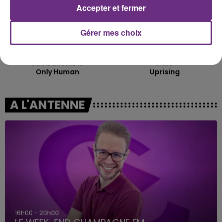
Accepter et fermer
Gérer mes choix
JONAS BROTHERS
MUSE
Only Human
Uprising
A L'ANTENNE
16h00 - 20h00