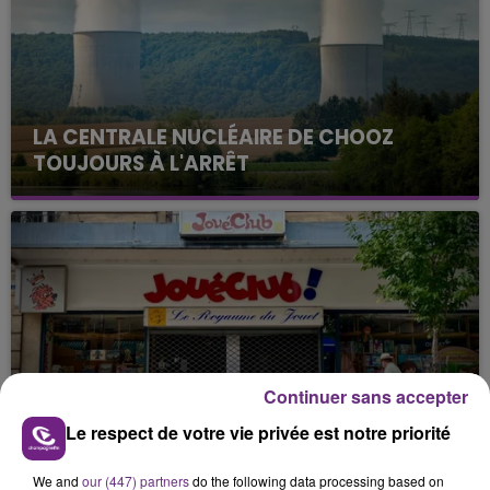
LA CENTRALE NUCLÉAIRE DE CHOOZ
TOUJOURS À L'ARRÊT
Cela fait déjà une semaine que la centrale
nucléaire ardennaise est à l'arrêt. Une situation
justifiée par la sécheresse intense qui est toujours
présente.
Continuer sans accepter
LE MAGASIN JOUÉCLUB DE REIMS FERME
Le respect de votre vie privée est notre priorité
SES PORTES
C'était l'une des institutions du centre-ville
We and
our (447) partners
do the following data processing based on