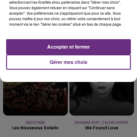
sélectionnant les finalités et/ou partenaires dans "Gérer mes choix".
Vous pouvez également refuser en cliquant sur "Continuer sans
accepter". Vos préférences ne s'appliqueront que pour ce site. Vous
pouvez mettre à jour vos choix, ou retirer votre consentement à tout
moment via le lien "Gérer les cookies" situé en bas de chaque page.
TRYO
TAYLOR SWIFT
La Traversee
The Fate Of Ophelia
Accepter et fermer
10h47
10h47
10h44
10h44
Gérer mes choix
INDOCHINE
RIHANNA FEAT. CALVIN HARRIS
Les Nouveaux Soleils
We Found Love