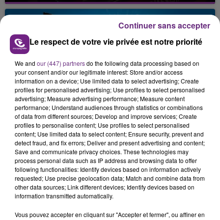
fin de matinée sur l'A34.
Continuer sans accepter
Le respect de votre vie privée est notre priorité
We and
our (447) partners
do the following data processing based on
your consent and/or our legitimate interest: Store and/or access
information on a device; Use limited data to select advertising; Create
profiles for personalised advertising; Use profiles to select personalised
VENEZ FÊTER CE WEEK-END
advertising; Measure advertising performance; Measure content
performance; Understand audiences through statistics or combinations
L'ANNIVERSAIRE DE WOINIC
of data from different sources; Develop and improve services; Create
Ce samedi 8 août sera un grand jour :
profiles to personalise content; Use profiles to select personalised
l'anniversaire du plus gros sanglier du monde.
content; Use limited data to select content; Ensure security, prevent and
detect fraud, and fix errors; Deliver and present advertising and content;
Une fête est donc organisée et vous êtes tous
TITRES DIFFUSÉS
Save and communicate privacy choices. These technologies may
conviés !
process personal data such as IP address and browsing data to offer
following functionalities: Identify devices based on information actively
requested; Use precise geolocation data; Match and combine data from
10h57
10h57
10h54
10h54
other data sources; Link different devices; Identify devices based on
information transmitted automatically.
Vous pouvez accepter en cliquant sur "Accepter et fermer", ou affiner en