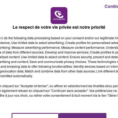
Contin
10h00 - 14h00
LE TICKET DE CAISSE
r)
Le respect de votre vie privée est notre priorité
ers
do the following data processing based on your consent and/or our legitimate int
device; Use limited data to select advertising; Create profiles for personalised adver
 à Vouziers, de 14h à 16h, sur inscriptions : 03 26 84 51 71 -
vertising; Measure advertising performance; Measure content performance; Unders
ns of data from different sources; Develop and improve services; Create profiles to 
alised content; Use limited data to select content; Ensure security, prevent and detect
ertising and content; Save and communicate privacy choices. These technologies
and browsing data to offer following functionalities: Identify devices based on infor
eolocation data; Match and combine data from other data sources; Link different de
nsmitted automatically.
cliquant sur "Accepter et fermer", ou affiner en sélectionnant les finalités et/ou pa
 également refuser en cliquant sur "Continuer sans accepter". Vos préférences ne 
tre à jour vos choix, ou retirer votre consentement à tout moment via le lien "Gérer 
ires
ur inscription : 03 26 84 51 71.
14h00 - 15h00
1