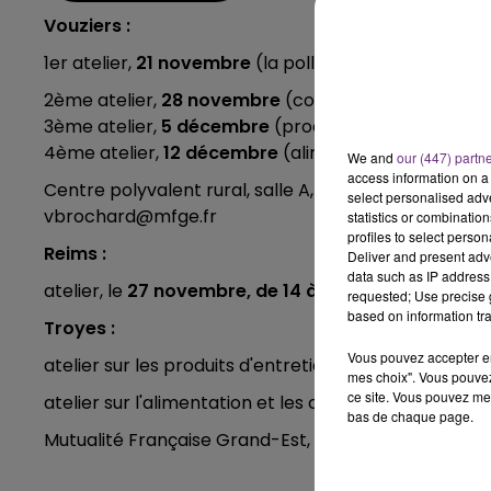
Vouziers :
6h00 - 10h00
LA FAMILLE
1er atelier,
21 novembre
(la pollution de l'air intérieu
2ème atelier,
28 novembre
(cosmétiques)
3ème atelier,
5 décembre
(produits d'entretien)
4ème atelier,
12 décembre
(alimentation)
We and
our (447) partn
access information on a 
Centre polyvalent rural, salle A, 4 rue de l’Agriculture
select personalised ad
vbrochard@mfge.fr
statistics or combinatio
profiles to select person
Reims :
Deliver and present adv
data such as IP address 
atelier, le
27 novembre, de 14 à 16h,
11, rue des élus.
requested; Use precise g
based on information tra
Troyes :
Vous pouvez accepter en 
atelier sur les produits d'entretien, le
1er décembre
,
mes choix". Vous pouvez
ce site. Vous pouvez met
atelier sur l'alimentation et les contenants alimenta
bas de chaque page.
Mutualité Française Grand-Est, 18-22 Rue Emile Zola, s
10h00 - 14h00