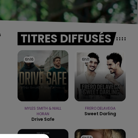
TITRES DIFFUSÉS
s
6h16
6h16
6h11
6h11
MYLES SMITH & NIALL
FRERO DELAVEGA
Sweet Darling
HORAN
Drive Safe