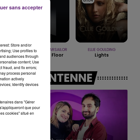
6h08
6h08
6h04
6h04
uer sans accepter
14h00 - 15h00
LA RADIO POP
erest: Store and/or
OFENBACH & STARSAILOR
ELLIE GOULDING
tising; Use profiles to
Four To The Floor
Lights
tand audiences through
personalise content; Use
 fraud, and fix errors;
A L'ANTENNE
 may process personal
mation actively
vices; Identify devices
rtenaires dans "Gérer
s'appliqueront que pour
les cookies" situé en
5h00 - 19h00
19h00 - 19