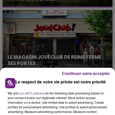
Cela fait déjà une semaine que la centrale
nucléaire ardennaise est à l'arrêt. Une situation
justifiée par la sécheresse intense qui est toujours
présente.
LE MAGASIN JOUÉCLUB DE REIMS FERME
SES PORTES
C'était l'une des institutions du centre-ville
Continuer sans accepter
rémois. Le magasin JouéClub est contraint de
Le respect de votre vie privée est notre priorité
fermer ses portes.
TITRES DIFFUSÉS
We and
our (447) partners
do the following data processing based on
your consent and/or our legitimate interest: Store and/or access
9h50
9h50
9h46
9h46
information on a device; Use limited data to select advertising; Create
profiles for personalised advertising; Use profiles to select personalised
advertising; Measure advertising performance; Measure content