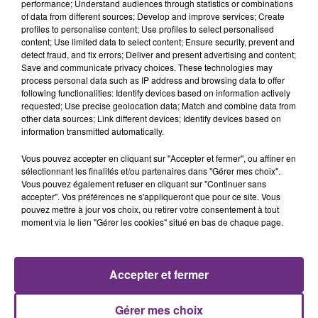
performance; Understand audiences through statistics or combinations
of data from different sources; Develop and improve services; Create
profiles to personalise content; Use profiles to select personalised
content; Use limited data to select content; Ensure security, prevent and
detect fraud, and fix errors; Deliver and present advertising and content;
Save and communicate privacy choices. These technologies may
process personal data such as IP address and browsing data to offer
following functionalities: Identify devices based on information actively
requested; Use precise geolocation data; Match and combine data from
JUNGELI & EMMA
GEORGE EZRA
other data sources; Link different devices; Identify devices based on
Juste Un Peu
Budapest
information transmitted automatically.
9h43
9h43
9h40
9h40
Vous pouvez accepter en cliquant sur "Accepter et fermer", ou affiner en
sélectionnant les finalités et/ou partenaires dans "Gérer mes choix".
Vous pouvez également refuser en cliquant sur "Continuer sans
accepter". Vos préférences ne s'appliqueront que pour ce site. Vous
pouvez mettre à jour vos choix, ou retirer votre consentement à tout
moment via le lien "Gérer les cookies" situé en bas de chaque page.
Accepter et fermer
MYLES SMITH & NIALL HORAN
JECK & CARLA
Gérer mes choix
Drive Safe
La Recette