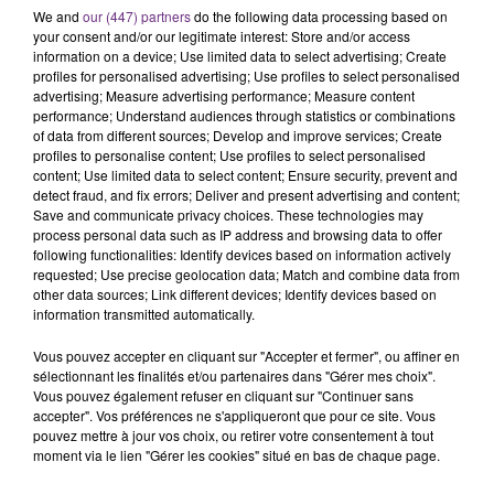
We and
our (447) partners
do the following data processing based on
Alors que les dates de début des vendange 2026
your consent and/or our legitimate interest: Store and/or access
s'est avéré être plus précoce que prévu,
information on a device; Use limited data to select advertising; Create
l'inspection du Travail en profite pour rappeler
profiles for personalised advertising; Use profiles to select personalised
TITRES DIFFUSÉS
advertising; Measure advertising performance; Measure content
les conditions de...
performance; Understand audiences through statistics or combinations
of data from different sources; Develop and improve services; Create
profiles to personalise content; Use profiles to select personalised
1h39
1h39
1h36
1h36
content; Use limited data to select content; Ensure security, prevent and
detect fraud, and fix errors; Deliver and present advertising and content;
Save and communicate privacy choices. These technologies may
process personal data such as IP address and browsing data to offer
following functionalities: Identify devices based on information actively
requested; Use precise geolocation data; Match and combine data from
other data sources; Link different devices; Identify devices based on
information transmitted automatically.
Vous pouvez accepter en cliquant sur "Accepter et fermer", ou affiner en
sélectionnant les finalités et/ou partenaires dans "Gérer mes choix".
AMIR
ALEX WARREN
Vous pouvez également refuser en cliquant sur "Continuer sans
On Dirait
Fever Dream
accepter". Vos préférences ne s'appliqueront que pour ce site. Vous
pouvez mettre à jour vos choix, ou retirer votre consentement à tout
moment via le lien "Gérer les cookies" situé en bas de chaque page.
1h34
1h34
1h29
1h29