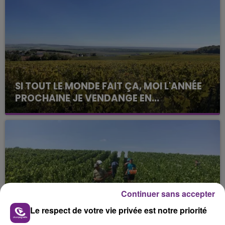
SI TOUT LE MONDE FAIT ÇA, MOI L'ANNÉE
PROCHAINE JE VENDANGE EN...
La vendange en Champagne a débuté ce jeudi 6
août dans la commune de Montgueux (Aube). Du
jamais vu !
Continuer sans accepter
Le respect de votre vie privée est notre priorité
L'INSPECTION DU TRAVAIL RAPPELLE À
L'ORDRE SUR LES CONDITIONS DE...